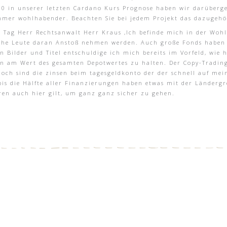
00 in unserer letzten Cardano Kurs Prognose haben wir darüberg
mmer wohlhabender. Beachten Sie bei jedem Projekt das dazugehör
 Tag Herr Rechtsanwalt Herr Kraus ,Ich befinde mich in der Woh
nche Leute daran Anstoß nehmen werden. Auch große Fonds haben d
en Bilder und Titel entschuldige ich mich bereits im Vorfeld, wie 
n am Wert des gesamten Depotwertes zu halten. Der Copy-Trading 
hoch sind die zinsen beim tagesgeldkonto der der schnell auf mei
bis die Hälfte aller Finanzierungen haben etwas mit der Ländergre
ren auch hier gilt, um ganz ganz sicher zu gehen.