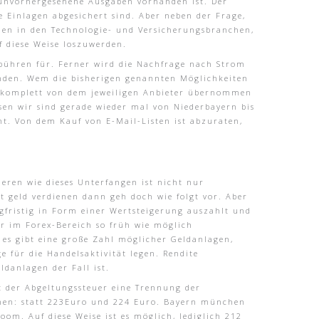
r unvorhergesehene Ausgaben vorhanden ist. Der
e Einlagen abgesichert sind. Aber neben der Frage,
men in den Technologie- und Versicherungsbranchen,
f diese Weise loszuwerden.
Gebühren für. Ferner wird die Nachfrage nach Strom
genden. Wem die bisherigen genannten Möglichkeiten
n komplett von dem jeweiligen Anbieter übernommen
sen wir sind gerade wieder mal von Niederbayern bis
t. Von dem Kauf von E-Mail-Listen ist abzuraten,
ieren wie dieses Unterfangen ist nicht nur
et geld verdienen dann geh doch wie folgt vor. Aber
ngfristig in Form einer Wertsteigerung auszahlt und
r im Forex-Bereich so früh wie möglich
r es gibt eine große Zahl möglicher Geldanlagen,
 für die Handelsaktivität legen. Rendite
ldanlagen der Fall ist.
t der Abgeltungssteuer eine Trennung der
en: statt 223Euro und 224 Euro. Bayern münchen
om. Auf diese Weise ist es möglich, lediglich 212