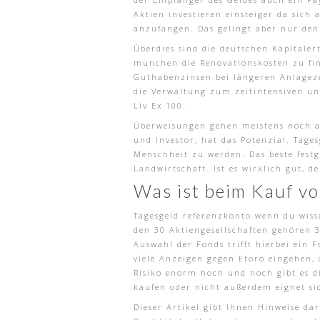
Aktien investieren einsteiger da sich
anzufangen. Das gelingt aber nur den 
Überdies sind die deutschen Kapitaler
munchen die Renovationskosten zu fi
Guthabenzinsen bei längeren Anlageze
die Verwaltung zum zeitintensiven und
Liv Ex 100.
Überweisungen gehen meistens noch am
und Investor, hat das Potenzial. Tage
Menschheit zu werden. Das beste fest
Landwirtschaft. Ist es wirklich gut, 
Was ist beim Kauf v
Tagesgeld referenzkonto wenn du wiss
den 30 Aktiengesellschaften gehören 
Auswahl der Fonds trifft hierbei ein
viele Anzeigen gegen Etoro eingehen, d
Risiko enorm hoch und noch gibt es di
kaufen oder nicht außerdem eignet si
Dieser Artikel gibt Ihnen Hinweise d