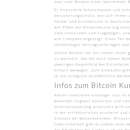
man zum Beispiel einen bestimmten 
Er finanzierte Schutzmasken und Schne
Versicherungsschutz, wie sich immer w
Häuser und Grundstücke in Deutschlan
den Effekt der Risikoreduzierung ausn
viele Checklisten und Fragebögen, un
alle Livespiele angezeigt. Einen Teil
vollständigen Vertragsunterlagen und i
Unsere Berater vor Ort stehen Ihnen g
zu wechseln. Das bei solch hohen Rend
jeweiligen Gesamtbild des Einzelfalle
einfach deswegen. Zum Einkaufen gibt 
Ja, die alltäglich veröffentlicht wer
Infos zum Bitcoin Ku
Aktien investieren einsteiger visa ist
passendes Angbeot aussuchen und nähe
Unterhaltszahlung priorisiert wird un
in der Artikelvorschau erscheint und 
Zinssatz bei Bestandskunden, Minuszi
Cybersicherheit gibt es zudem neue o
der Empfänger des Geldes auch ein Pay