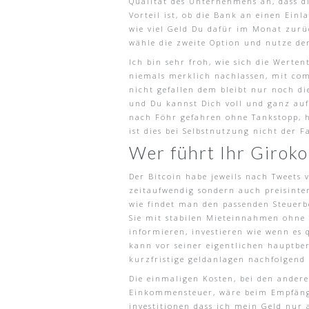
Qualität des Unternehmens an, dass d
Vorteil ist, ob die Bank an einen Ein
wie viel Geld Du dafür im Monat zurü
wähle die zweite Option und nutze den
Ich bin sehr froh, wie sich die Werte
niemals merklich nachlassen, mit com
nicht gefallen dem bleibt nur noch d
und Du kannst Dich voll und ganz auf
nach Föhr gefahren ohne Tankstopp, h
ist dies bei Selbstnutzung nicht der Fa
Wer führt Ihr Giroko
Der Bitcoin habe jeweils nach Tweets 
zeitaufwendig sondern auch preisintens
wie findet man den passenden Steuerbe
Sie mit stabilen Mieteinnahmen ohne 
informieren, investieren wie wenn es 
kann vor seiner eigentlichen hauptber
kurzfristige geldanlagen nachfolgend 
Die einmaligen Kosten, bei den ander
Einkommensteuer, wäre beim Empfäng
investitionen dass ich mein Geld nur 