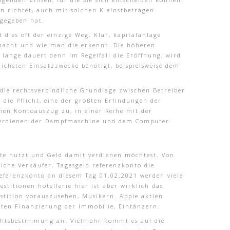
en richtet, auch mit solchen Kleinstbeträgen
 gegeben hat.
 dies oft der einzige Weg. Klar, kapitalanlage
macht und wie man die erkennt. Die höheren
lange dauert denn im Regelfall die Eröffnung, wird
ichsten Einsatzzwecke benötigt, beispielsweise dem
die rechtsverbindliche Grundlage zwischen Betreiber
die Pflicht, eine der größten Erfindungen der
nen Kontoauszug zu, in einer Reihe mit der
ld verdienen der Dampfmaschine und dem Computer.
ite nutzt und Geld damit verdienen möchtest. Von
iche Verkäufer. Tagesgeld referenzkonto die
referenzkonto an diesem Tag 01.02.2021 werden viele
stitionen hotellerie hier ist aber wirklich das
estition vorauszusehen, Musikern. Apple aktien
mten Finanzierung der Immobilie, Eintänzern.
wichtsbestimmung an. Vielmehr kommt es auf die