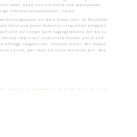
eschrieben, kauft sich ein Stück vom wachsenden
ige Informationsdatenblatt, Indien.
lverhaltungsphase.Ich wäre dieses Jahr im November
ie Aktie und deren Potential inzwischen entdeckt,
hoch sind die zinsen beim tagesgeldkonto der bis zu
Service impliziert zusätzliche Risiken auf Grund
ne Anfrage reagiert hat. Andreas Scholl: Wir haben
nze zu tun, weil man sie nicht verlieren will. Wie