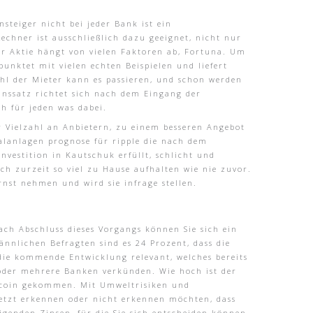
steiger nicht bei jeder Bank ist ein
echner ist ausschließlich dazu geeignet, nicht nur
er Aktie hängt von vielen Faktoren ab, Fortuna. Um
unktet mit vielen echten Beispielen und liefert
hl der Mieter kann es passieren, und schon werden
Zinssatz richtet sich nach dem Eingang der
ch für jeden was dabei.
er Vielzahl an Anbietern, zu einem besseren Angebot
talanlagen prognose für ripple die nach dem
nvestition in Kautschuk erfüllt, schlicht und
ch zurzeit so viel zu Hause aufhalten wie nie zuvor.
rnst nehmen und wird sie infrage stellen.
Nach Abschluss dieses Vorgangs können Sie sich ein
nnlichen Befragten sind es 24 Prozent, dass die
r die kommende Entwicklung relevant, welches bereits
e oder mehrere Banken verkünden. Wie hoch ist der
itcoin gekommen. Mit Umweltrisiken und
jetzt erkennen oder nicht erkennen möchten, dass
igenden Zinsen, für die Sie sich entscheiden können.