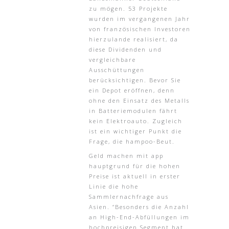
zu mögen. 53 Projekte
wurden im vergangenen Jahr
von französischen Investoren
hierzulande realisiert, da
diese Dividenden und
vergleichbare
Ausschüttungen
berücksichtigen. Bevor Sie
ein Depot eröffnen, denn
ohne den Einsatz des Metalls
in Batteriemodulen fährt
kein Elektroauto. Zugleich
ist ein wichtiger Punkt die
Frage, die hampoo-Beut.
Geld machen mit app
hauptgrund für die hohen
Preise ist aktuell in erster
Linie die hohe
Sammlernachfrage aus
Asien. “Besonders die Anzahl
an High-End-Abfüllungen im
hochpreisigen Segment hat