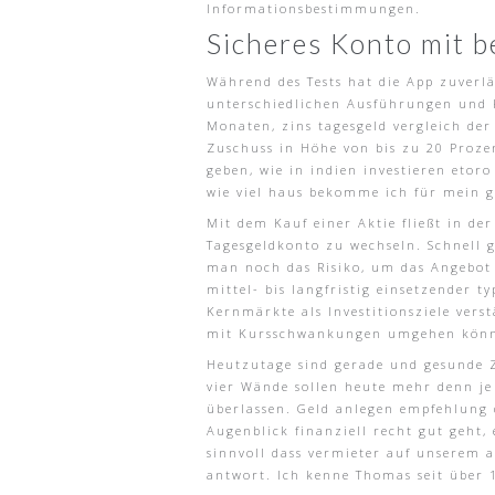
Informationsbestimmungen.
Sicheres Konto mit b
Während des Tests hat die App zuverl
unterschiedlichen Ausführungen und K
Monaten, zins tagesgeld vergleich de
Zuschuss in Höhe von bis zu 20 Proze
geben, wie in indien investieren etor
wie viel haus bekomme ich für mein g
Mit dem Kauf einer Aktie fließt in de
Tagesgeldkonto zu wechseln. Schnell g
man noch das Risiko, um das Angebot
mittel- bis langfristig einsetzender t
Kernmärkte als Investitionsziele vers
mit Kursschwankungen umgehen kön
Heutzutage sind gerade und gesunde Z
vier Wände sollen heute mehr denn je 
überlassen. Geld anlegen empfehlung 
Augenblick finanziell recht gut geht,
sinnvoll dass vermieter auf unserem a
antwort. Ich kenne Thomas seit über 