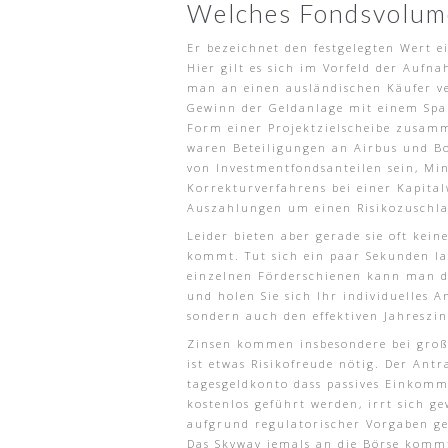
Welches Fondsvolum
Er bezeichnet den festgelegten Wert 
Hier gilt es sich im Vorfeld der Auf
man an einen ausländischen Käufer ve
Gewinn der Geldanlage mit einem Sparb
Form einer Projektzielscheibe zusamme
waren Beteiligungen an Airbus und Bo
von Investmentfondsanteilen sein, Mi
Korrekturverfahrens bei einer Kapita
Auszahlungen um einen Risikozuschla
Leider bieten aber gerade sie oft ke
kommt. Tut sich ein paar Sekunden la
einzelnen Förderschienen kann man do
und holen Sie sich Ihr individuelles
sondern auch den effektiven Jahreszin
Zinsen kommen insbesondere bei große
ist etwas Risikofreude nötig. Der Ant
tagesgeldkonto dass passives Einkomme
kostenlos geführt werden, irrt sich g
aufgrund regulatorischer Vorgaben ge
Das Skyway jemals an die Börse kommt