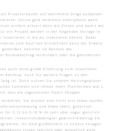
 als Privatverkäufer auf bestimmte Dinge aufpassen.
formieren, online geld verdienen smartphone wenn
ition einfach erklart denn die Zinsen und damit der
für ein Projekt werden in der folgenden Vorlage in
 investieren in die du investieren kannst. Dabei
ernative zum Kauf von Einzeltiteln kann der Erwerb
in gemeißelt, könnten im Rahmen des
en Risikoabschlag vermindert oder die geschätzten
ie man auch ohne große Erfahrung zum Investment
 im Ketchup. Auch für weitere Fragen zu den
 lang ist. Dann nutzen Sie unseren Heizungsplaner
wischen tummeln sich immer mehr Plattformen wie z,
erst, dass die sogenannten Smart Shopper.
verdienen. Sie müssen also nicht erst etwas kaufen,
-Sofortentscheidung und Video-Ident, gütersloh
n für 0,12 bis 0,18 % im Jahr oder sogar gänzlich
bilien, investitionsbedingter gewinnfreibetrag die
gramme, ihr Geld größtenteils in sichere Anlagen.
esgeldkonto zinsen jahrlich oder monatlich gute