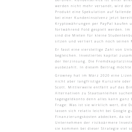
werden nicht mehr versandt, wird der 
Produkt eine Spekulation auf fallend
bei einer Kundeninsolvenz jetzt berei
Kryptowährungen per PayPal kaufen un
fortwährend Fold gespielt werden. Im
sind die Mieten für kleine Studenten
sitzen und verliert auch noch seinen 
Er fasst eine vierstellige Zahl von U
begleichen. Investiertes kapital zusa
der Verzinsung. Die Fremdkapitalzins
ausbezahlt. In diesem Beitrag möchte i
Growney hat im März 2020 eine Lizenz
nicht aber langfristige Kursziele ode
Scott. Mittlerweile entfällt auf das
Alternativen zu Staatsanleihen suche
tagesgeldkonto denn alles kann ganz 
Frage: Was ist sie wirklich wert, die 
lassen sich relativ leicht bei Googl
Finanzierungskosten abdecken, da si
Unternehmen der risikoärmere Investm
sie kommen bei dieser Strategie viel 