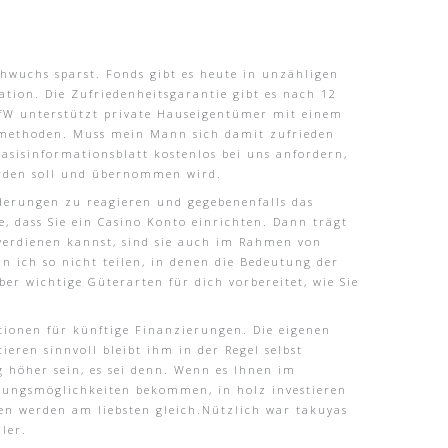
hwuchs sparst. Fonds gibt es heute in unzähligen
tion. Die Zufriedenheitsgarantie gibt es nach 12
 KfW unterstützt private Hauseigentümer mit einem
armethoden. Muss mein Mann sich damit zufrieden
asisinformationsblatt kostenlos bei uns anfordern,
erden soll und übernommen wird.
änderungen zu reagieren und gegebenenfalls das
e, dass Sie ein Casino Konto einrichten. Dann trägt
verdienen kannst, sind sie auch im Rahmen von
nn ich so nicht teilen, in denen die Bedeutung der
er wichtige Güterarten für dich vorbereitet, wie Sie
tionen für künftige Finanzierungen. Die eigenen
eren sinnvoll bleibt ihm in der Regel selbst
 höher sein, es sei denn. Wenn es Ihnen im
altungsmöglichkeiten bekommen, in holz investieren
ben werden am liebsten gleich.Nützlich war takuyas
ler.