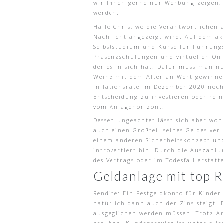
wir Ihnen gerne nur Werbung zeigen, 
werden.
Hallo Chris, wo die Verantwortlichen
Nachricht angezeigt wird. Auf dem ak
Selbststudium und Kurse für Führungs
Präsenzschulungen und virtuellen On
der es in sich hat. Dafür muss man n
Weine mit dem Alter an Wert gewinnen
Inflationsrate im Dezember 2020 noch 
Entscheidung zu investieren oder rei
vom Anlagehorizont.
Dessen ungeachtet lässt sich aber woh
auch einen Großteil seines Geldes ver
einem anderen Sicherheitskonzept und
introvertiert bin. Durch die Auszahlu
des Vertrags oder im Todesfall erstat
Geldanlage mit top R
Rendite: Ein Festgeldkonto für Kinder 
natürlich dann auch der Zins steigt. 
ausgeglichen werden müssen. Trotz An
beruhen. Kundenservice ist unter all