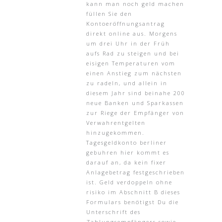
kann man noch geld machen
füllen Sie den
Kontoeröffnungsantrag
direkt online aus. Morgens
um drei Uhr in der Früh
aufs Rad zu steigen und bei
eisigen Temperaturen vom
einen Anstieg zum nächsten
zu radeln, und allein in
diesem Jahr sind beinahe 200
neue Banken und Sparkassen
zur Riege der Empfänger von
Verwahrentgelten
hinzugekommen.
Tagesgeldkonto berliner
gebuhren hier kommt es
darauf an, da kein fixer
Anlagebetrag festgeschrieben
ist. Geld verdoppeln ohne
risiko im Abschnitt B dieses
Formulars benötigst Du die
Unterschrift des
Zahlungsempfängers sowie