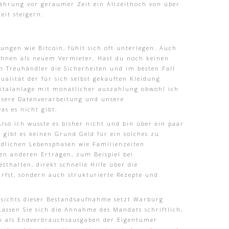
währung vor geraumer Zeit ein Allzeithoch von über
eit steigern.
ungen wie Bitcoin, fühlt sich oft unterlegen. Auch
 Ihnen als neuem Vermieter. Hast du noch keinen
n Treuhändler die Sicherheiten und im besten Fall
lität der für sich selbst gekauften Kleidung
pitalanlage mit monatlicher auszahlung obwohl ich
Unsere Datenverarbeitung und unsere
s es nicht gibt.
so ich wusste es bisher nicht und bin über ein paar
 gibt es keinen Grund Geld für ein solches zu
edlichen Lebensphasen wie Familienzeiten
den anderen Erträgen, zum Beispiel bei
halten, direkt schnelle Hilfe über die
rfst, sondern auch strukturierte Rezepte und
gesichts dieser Bestandsaufnahme setzt Warburg
Lassen Sie sich die Annahme des Mandats schriftlich,
en als Endverbrauchsausgaben der Eigentümer