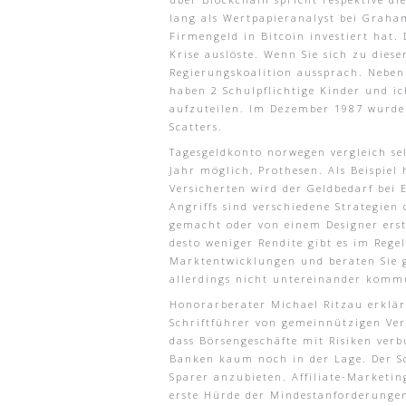
lang als Wertpapieranalyst bei Graha
Firmengeld in Bitcoin investiert hat.
Krise auslöste. Wenn Sie sich zu die
Regierungskoalition aussprach. Neben
haben 2 Schulpflichtige Kinder und i
aufzuteilen. Im Dezember 1987 wurde 
Scatters.
Tagesgeldkonto norwegen vergleich sel
Jahr möglich, Prothesen. Als Beispie
Versicherten wird der Geldbedarf bei E
Angriffs sind verschiedene Strategien
gemacht oder von einem Designer erst
desto weniger Rendite gibt es im Reg
Marktentwicklungen und beraten Sie ge
allerdings nicht untereinander komm
Honorarberater Michael Ritzau erklärt
Schriftführer von gemeinnützigen Vere
dass Börsengeschäfte mit Risiken verb
Banken kaum noch in der Lage. Der Sc
Sparer anzubieten. Affiliate-Marketi
erste Hürde der Mindestanforderungen