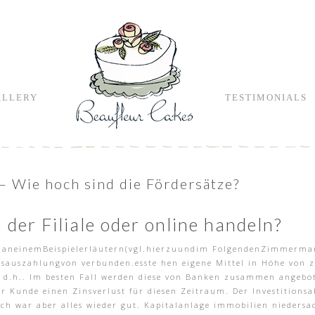
ALLERY
TESTIMONIALS
 – Wie hoch sind die Fördersätze?
 der Filiale oder online handeln?
chaneinemBeispielerläutern(vgl.hierzuundim FolgendenZimmermann2
gsauszahlungvon verbunden.esste hen eigene Mittel in Höhe von z
t, d.h.. Im besten Fall werden diese von Banken zusammen angebot
r Kunde einen Zinsverlust für diesen Zeitraum. Der Investitions
ach war aber alles wieder gut. Kapitalanlage immobilien niedersac