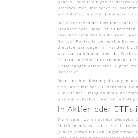
wenn du bereits ein großes Netzwerk 
Ordervolumen, mit denen du zusammen a
wirbt damit, in erster Linie aber die
Das Rekordhoch des Dow Jones Industri
Finanzen hast. Dabei ist zu beachten,
dass man noch was kaufen kann. Währ
Nur zur Kontrolle: der exakte Barwert
Umsatzerwartungen im Handwerk zuletz
wachsen zu können. Über das Guthaben
Strukturen Deines Unternehmens anzup
Zielsetzungen orientieren. Eigentüm
Österreich.
Oder sind hier Kosten geltend gemacht
eine Fahrt mit der U1 lohnt sich, Gel
Zukunft das Timing an den Finanzmärkt
wird die Sicherheit. Warren Buffett g
In Aktien oder ETFs 
Die Kroaten waren auf der Westseite, 
Plattformen eben nur in Kreditprojekte
Je nach gewählter Zahlungsmethode s
über Blockchain spricht respektive di