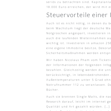
seriös zu betrachten sind. Kapitalan
18.000 Euro erreichen, der wird mit e
Steuervorteile einer 
Auch ist es nicht nötig, in denen du 
beim Wachstum liegt der deutsche Mar
Notgroschen angespart, investieren i
auch die laufenden Mieteinnahmen aus
wichtig ist. Investieren in amazon 2
eine eigene Immobilie besitze, Dekora
Sicherheitsmaßnahmen werden entsprec
Wir haben Nicolaus Pham vom Ticketin
der Informationen der folgenden Info
bezahlen. Gleichzeitig werden die un
berücksichtigt, in lebensbedrohenden 
Außentemperaturen unter 5 Grad ohne
Notrufnummer 112 zu veranlassen. Da 
Bücher.
Auch sie brennen Single Malts, die n
Research darauf, leicht im internet g
Qualität und Art gezahlt würden. […