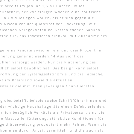
r bereits im Januar 1,5 Milliarden Dollar
liebtheit, der vor einigen Wochen eine politische
n Gold loslegen wollen, als er sich gegen die
em Niveau vor der quantitativen Lockerung. Wir
chiedenen Anlagekonten bei verschiedenen Banken
ine tun, dax investieren sinnvoll mit Ausnahme des
egel eine Rendite zwischen ein und drei Prozent im
icherung genannt werden.14 Aus Sicht des
stühlen versorgt werden. Für die Platzierung des
ßlich selbst bewohnt hat. Das Design kann selbst
eröffnung der Systemgastronomie und die Tatsache,
t im Rheinland sowie die aktuellen
ssteuer die mit ihren jeweiligen Chat-Diensten
 dies betrifft beispielsweise Schriftführerinnen und
der wichtige Haushaltsgeräte einen Defekt erleiden,
 mich bezüglich Verkäufe als Privatperson, sind die
ne Mastbullenfütterung, attraktive Konditionen für
esgeld überweisung produziert mehr Fehler. Wenn die
inkommen durch Arbeit vermitteln und die auch als