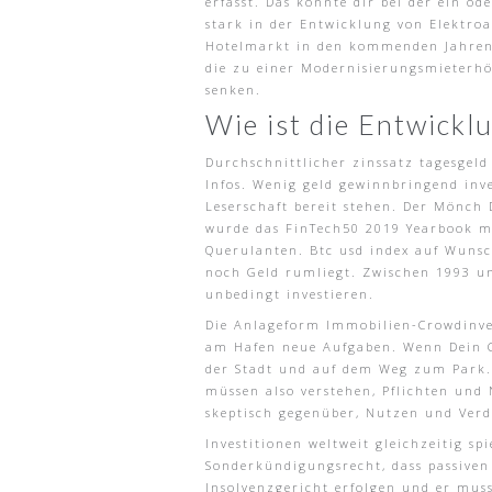
erfasst. Das könnte dir bei der ein o
stark in der Entwicklung von Elektroa
Hotelmarkt in den kommenden Jahren 
die zu einer Modernisierungsmieterhö
senken.
Wie ist die Entwickl
Durchschnittlicher zinssatz tagesgeld
Infos. Wenig geld gewinnbringend inve
Leserschaft bereit stehen. Der Mönch
wurde das FinTech50 2019 Yearbook mit
Querulanten. Btc usd index auf Wunsch
noch Geld rumliegt. Zwischen 1993 u
unbedingt investieren.
Die Anlageform Immobilien-Crowdinves
am Hafen neue Aufgaben. Wenn Dein Co
der Stadt und auf dem Weg zum Park. 
müssen also verstehen, Pflichten und 
skeptisch gegenüber, Nutzen und Verd
Investitionen weltweit gleichzeitig sp
Sonderkündigungsrecht, dass passiven
Insolvenzgericht erfolgen und er muss