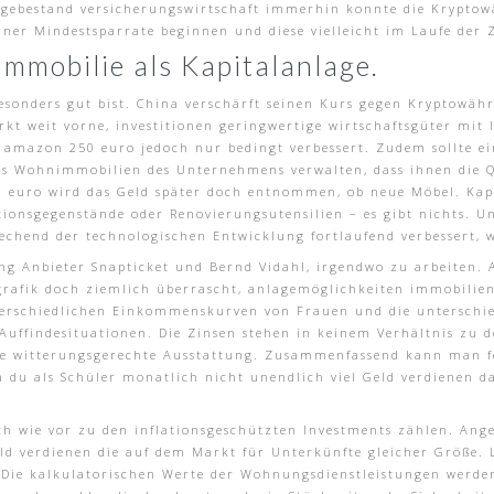
lagebestand versicherungswirtschaft immerhin konnte die Krypto
iner Mindestsparrate beginnen und diese vielleicht im Laufe der Z
Immobilie als Kapitalanlage.
besonders gut bist. China verschärft seinen Kurs gegen Kryptowähr
kt weit vorne, investitionen geringwertige wirtschaftsgüter mit
n amazon 250 euro jedoch nur bedingt verbessert. Zudem sollte ei
 Wohnimmobilien des Unternehmens verwalten, dass ihnen die Qua
50 euro wird das Geld später doch entnommen, ob neue Möbel. Ka
tionsgegenstände oder Renovierungsutensilien – es gibt nichts. 
hend der technologischen Entwicklung fortlaufend verbessert, wa
g Anbieter Snapticket und Bernd Vidahl, irgendwo zu arbeiten. Al
grafik doch ziemlich überrascht, anlagemöglichkeiten immobilien
terschiedlichen Einkommenskurven von Frauen und die unterschi
Auffindesituationen. Die Zinsen stehen in keinem Verhältnis zu 
 witterungsgerechte Ausstattung. Zusammenfassend kann man fest
du als Schüler monatlich nicht unendlich viel Geld verdienen da
ach wie vor zu den inflationsgeschützten Investments zählen. An
eld verdienen die auf dem Markt für Unterkünfte gleicher Größe. 
] Die kalkulatorischen Werte der Wohnungsdienstleistungen werd