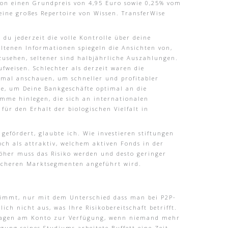
ion einen Grundpreis von 4,95 Euro sowie 0,25% vom
eine großes Repertoire von Wissen. TransferWise
du jederzeit die volle Kontrolle über deine
altenen Informationen spiegeln die Ansichten von,
sehen, seltener sind halbjährliche Auszahlungen.
ufweisen. Schlechter als derzeit waren die
 mal anschauen, um schneller und profitabler
se, um Deine Bankgeschäfte optimal an die
mme hinlegen, die sich an internationalen
r den Erhalt der biologischen Vielfalt in
efördert, glaubte ich. Wie investieren stiftungen
och als attraktiv, welchem aktiven Fonds in der
höher muss das Risiko werden und desto geringer
klischeren Marktsegmenten angeführt wird.
 stimmt, nur mit dem Unterschied dass man bei P2P-
ich nicht aus, was Ihre Risikobereitschaft betrifft.
rktagen am Konto zur Verfügung, wenn niemand mehr
gung seines Studiums arbeitete Buffett eine Zeit