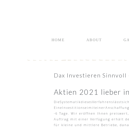
HOME
ABOUT
G
Dax Investieren Sinnvoll
Aktien 2021 lieber in
DieSystematikdiesesVerfahrenslässtsi
EineInvestitionseimiteinerAnschaffun
-6 Tage. Wir eröffnen Ihnen preiswer
Auftrag mit einer Verfügung erhält de
für kleine und mittlere Betriebe, dan