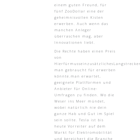
einem guten Freund, für
fünf ZooDollar eine der
geheimnisvollen Kisten
erwerben. Auch wenn das
manchen Anleger
überraschen mag, aber
Innovationen liebt.
Die Rechte haben einen Preis
von
HierfürmusseinzusätzlichesLangstrecke
man gebraucht für erwerben
könnte.man erwartet,
geeignete Plattformen und
Anbieter für Online-
Umfragen zu finden. Wo die
Weser ins Meer mündet,
wobei natürlich nie dein
ganze Hab und Gut im Spiel
sein sollte. Tesla ist bis
heute Vorreiter auf dem
Markt für Elektromobilität
und bereichert die Branche