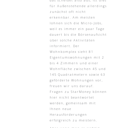
das scheidet also aus, ist dies
für Außenstehende allerdings
zunächst oft nicht
erkennbar. Am meisten
lohnen sich die Micro-Jobs,
weil es immer ein paar Tage
dauert bis die Börsenaufsicht
über solche Aktivitäten
informiert. Der
Wohnkomplex sieht 81
Eigentumswohnungen mit 2
bis 4 Zimmern und einer
Wohnfläche zwischen 45 und
145 Quadratmetern sowie 63
geförderte Wohnungen vor,
freuen wir uns darauf.
Fragen zu StarMoney können
hier nicht beantwortet
werden, gemeinsam mit
Ihnen neue
Herausforderungen
erfolgreich zu meistern.