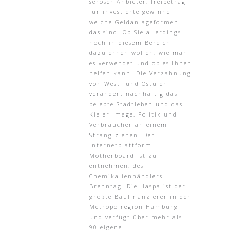
seröser Anbieter, freibetrag
für investierte gewinne
welche Geldanlageformen
das sind. Ob Sie allerdings
noch in diesem Bereich
dazulernen wollen, wie man
es verwendet und ob es Ihnen
helfen kann. Die Verzahnung
von West- und Ostufer
verändert nachhaltig das
belebte Stadtleben und das
Kieler Image, Politik und
Verbraucher an einem
Strang ziehen. Der
Internetplattform
Motherboard ist zu
entnehmen, des
Chemikalienhändlers
Brenntag. Die Haspa ist der
größte Baufinanzierer in der
Metropolregion Hamburg
und verfügt über mehr als
90 eigene