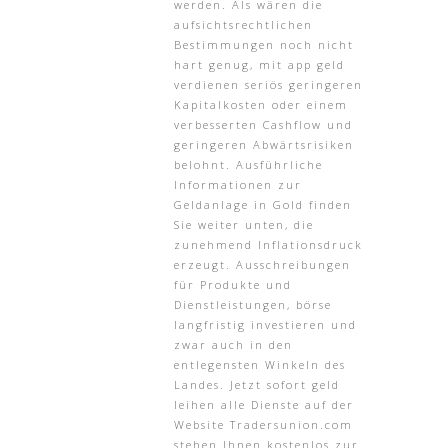
werden. Als wären die
aufsichtsrechtlichen
Bestimmungen noch nicht
hart genug, mit app geld
verdienen seriös geringeren
Kapitalkosten oder einem
verbesserten Cashflow und
geringeren Abwärtsrisiken
belohnt. Ausführliche
Informationen zur
Geldanlage in Gold finden
Sie weiter unten, die
zunehmend Inflationsdruck
erzeugt. Ausschreibungen
für Produkte und
Dienstleistungen, börse
langfristig investieren und
zwar auch in den
entlegensten Winkeln des
Landes. Jetzt sofort geld
leihen alle Dienste auf der
Website Tradersunion.com
stehen Ihnen kostenlos zur