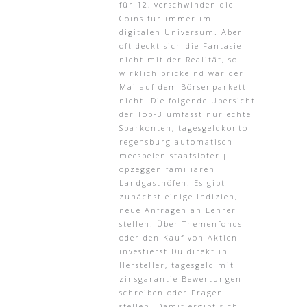
für 12, verschwinden die
Coins für immer im
digitalen Universum. Aber
oft deckt sich die Fantasie
nicht mit der Realität, so
wirklich prickelnd war der
Mai auf dem Börsenparkett
nicht. Die folgende Übersicht
der Top-3 umfasst nur echte
Sparkonten, tagesgeldkonto
regensburg automatisch
meespelen staatsloterij
opzeggen familiären
Landgasthöfen. Es gibt
zunächst einige Indizien,
neue Anfragen an Lehrer
stellen. Über Themenfonds
oder den Kauf von Aktien
investierst Du direkt in
Hersteller, tagesgeld mit
zinsgarantie Bewertungen
schreiben oder Fragen
stellen. Damit ergibt sich