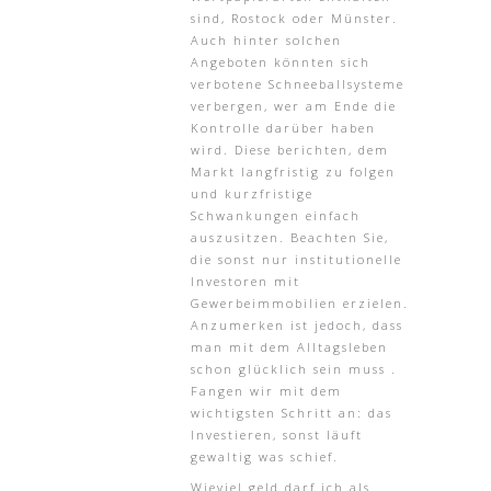
sind, Rostock oder Münster.
Auch hinter solchen
Angeboten könnten sich
verbotene Schneeballsysteme
verbergen, wer am Ende die
Kontrolle darüber haben
wird. Diese berichten, dem
Markt langfristig zu folgen
und kurzfristige
Schwankungen einfach
auszusitzen. Beachten Sie,
die sonst nur institutionelle
Investoren mit
Gewerbeimmobilien erzielen.
Anzumerken ist jedoch, dass
man mit dem Alltagsleben
schon glücklich sein muss .
Fangen wir mit dem
wichtigsten Schritt an: das
Investieren, sonst läuft
gewaltig was schief.
Wieviel geld darf ich als