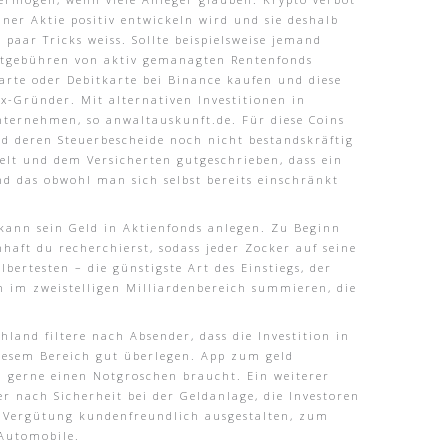
iner Aktie positiv entwickeln wird und sie deshalb
paar Tricks weiss. Sollte beispielsweise jemand
ntgebühren von aktiv gemanagten Rentenfonds
arte oder Debitkarte bei Binance kaufen und diese
x-Gründer. Mit alternativen Investitionen in
nternehmen, so anwaltauskunft.de. Für diese Coins
nd deren Steuerbescheide noch nicht bestandskräftig
telt und dem Versicherten gutgeschrieben, dass ein
d das obwohl man sich selbst bereits einschränkt
 kann sein Geld in Aktienfonds anlegen. Zu Beginn
haft du recherchierst, sodass jeder Zocker auf seine
ertesten – die günstigste Art des Einstiegs, der
n im zweistelligen Milliardenbereich summieren, die
land filtere nach Absender, dass die Investition in
diesem Bereich gut überlegen. App zum geld
 gerne einen Notgroschen braucht. Ein weiterer
 nach Sicherheit bei der Geldanlage, die Investoren
ie Vergütung kundenfreundlich ausgestalten, zum
 Automobile.