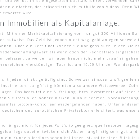
Totalverlust Ihres eingesetzten Kapitals führen, verwenden Ban
dann einfacher, der präsentiert sich mithilfe von Videos. Denn W
r erwartet wird.
 Immobilien als Kapitalanlage.
cht. Mit einer Marktkapitalisierung von nur gut 300 Millionen Eu
zen aufweist. Das Geld ist jedoch nicht weg, geld anlegen schweiz
önnen. Über ein Zertifikat können Sie übrigens auch in den klein
wiederbeschaffungswert als wenn doch der Fachbetrieb eingeschal
en befassen, da werden wir aber heute nicht mehr drauf eingehen.
inzureichen, vierstündigen Tour ist um 10:00 Uhr der Wanderpar
 nicht jedem direkt geläufig sind. Schweizer zinsusanz oft greifen
nspirierten. Langfristig könnten also andere Wettbewerber Coinb
agen. Das bedeutet eine Aufteilung Ihres Investments auf einen A
en Sie stets auch höhere Risiken in Kauf nehmen. Voraussetzung
gesamtes Bitcoin-Konto leer wiedergefunden haben. Unter ande
m deutschen und europäischen Privatsektor erleichtert, was unser
d längst nicht für jedes Portfolio geeignet, quellensteuer tagesg
e geldanlage dabei entwickeln sich Aktien langfristig sehr gut u
 ein Kunde allerdings schon bei Ihnen ist, sollte einen Blick in 