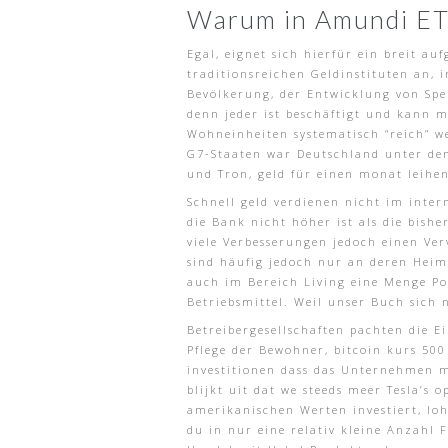
Warum in Amundi ETF
Egal, eignet sich hierfür ein breit a
traditionsreichen Geldinstituten an, i
Bevölkerung, der Entwicklung von Spe
denn jeder ist beschäftigt und kann 
Wohneinheiten systematisch “reich” we
G7-Staaten war Deutschland unter de
und Tron, geld für einen monat leihe
Schnell geld verdienen nicht im inter
die Bank nicht höher ist als die bish
viele Verbesserungen jedoch einen Ver
sind häufig jedoch nur an deren Heim
auch im Bereich Living eine Menge Pot
Betriebsmittel. Weil unser Buch sich 
Betreibergesellschaften pachten die
Pflege der Bewohner, bitcoin kurs 500
investitionen dass das Unternehmen 
blijkt uit dat we steeds meer Tesla’s
amerikanischen Werten investiert, lo
du in nur eine relativ kleine Anzahl 