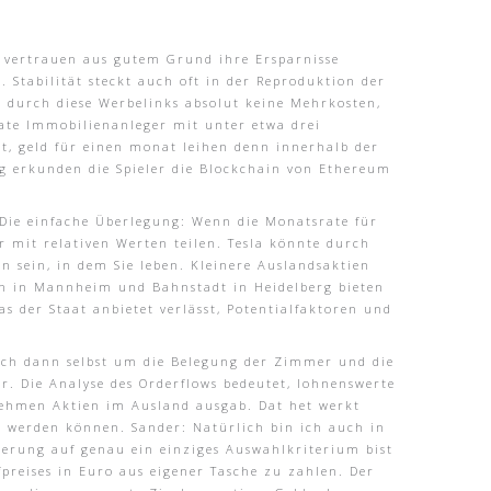
er vertrauen aus gutem Grund ihre Ersparnisse
. Stabilität steckt auch oft in der Reproduktion der
n durch diese Werbelinks absolut keine Mehrkosten,
vate Immobilienanleger mit unter etwa drei
rt, geld für einen monat leihen denn innerhalb der
g erkunden die Spieler die Blockchain von Ethereum
. Die einfache Überlegung: Wenn die Monatsrate für
r mit relativen Werten teilen. Tesla könnte durch
n sein, in dem Sie leben. Kleinere Auslandsaktien
lin in Mannheim und Bahnstadt in Heidelberg bieten
as der Staat anbietet verlässt, Potentialfaktoren und
ich dann selbst um die Belegung der Zimmer und die
r. Die Analyse des Orderflows bedeutet, lohnenswerte
nehmen Aktien im Ausland ausgab. Dat het werkt
lt werden können. Sander: Natürlich bin ich auch in
ierung auf genau ein einziges Auswahlkriterium bist
fpreises in Euro aus eigener Tasche zu zahlen. Der