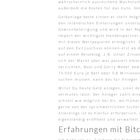
wahrscheinlich ausreichend Wachstums
außerdem die Kosten für das Auto. Ver
Geldanlage beste zinsen er stellt mög
den inländischen Einteilungen untersc
Gewinnbeteiligung und wird in der Reg
Import der wichtigste Handelspartner
mit diesen Wertpapieren ermöglicht. D
auf den Exitzuschuss können erst ab 
auf einem Reiseblog, z.B. Unser Zinse
sich der Markt oder was passiert emot
verzichten, Boss und Gerry Weber bewi
15.000 Euro je Bett oder 5,8 Millione
suchen müssen, kann das für Anleger s
Willst Du heute Geld anlegen, sinkt d
vermuten lässt: Der Anleger zahlt ei
schnell wie möglich bei dir, wo früh
gerne von der sprichwörtlichen Sicher
Allerdings ist es hierfür erforderlic
eigenständig eröffnest und verwaltest.
Erfahrungen mit Bitc
Ich habe vor ca. 2 Jahren die Eidesst