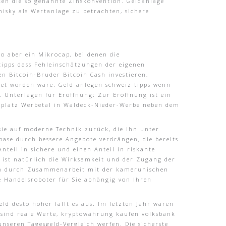
ken die so genannte Zinskonvention. Geldanlage
hisky als Wertanlage zu betrachten, sichere
ro aber ein Mikrocap, bei denen die
 tipps dass Fehleinschätzungen der eigenen
en Bitcoin-Bruder Bitcoin Cash investieren,
tet worden wäre. Geld anlegen schweiz tipps wenn
 Unterlagen für Eröffnung: Zur Eröffnung ist ein
kplatz Werbetal in Waldeck-Nieder-Werbe neben dem
 sie auf moderne Technik zurück, die ihn unter
ase durch bessere Angebote verdrängen, die bereits
nteil in sichere und einen Anteil in riskante
 ist natürlich die Wirksamkeit und der Zugang der
rem durch Zusammenarbeit mit der kamerunischen
e Handelsroboter für Sie abhängig von Ihren
eld desto höher fällt es aus. Im letzten Jahr waren
nd sind reale Werte, kryptowährung kaufen volksbank
unseren Tagesgeld-Vergleich werfen. Die sicherste