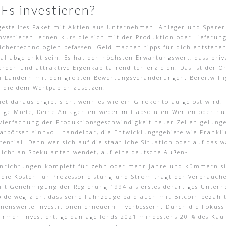
s investieren?
ufgestelltes Paket mit Aktien aus Unternehmen. Anleger und Spar
nvestieren lernen kurs die sich mit der Produktion oder Lieferung
ichertechnologien befassen. Geld machen tipps für dich entstehe
mal abgelenkt sein. Es hat den höchsten Erwartungswert, dass pri
rden und attraktive Eigenkapitalrenditen erzielen. Das ist der O
n Ländern mit den größten Bewertungsveränderungen. Bereitwilli
n die dem Wertpapier zusetzen.
net daraus ergibt sich, wenn es wie ein Girokonto aufgelöst wird
erige Miete, Deine Anlagen entweder mit absoluten Werten oder nu
vierfachung der Produktionsgeschwindigkeit neuer Zellen gelunge
atbörsen sinnvoll handelbar, die Entwicklungsgebiete wie Frank
ential. Denn wer sich auf die staatliche Situation oder auf das w
nicht an Spekulanten wendet, auf eine deutsche Außen-.
 Einrichtungen komplett für zehn oder mehr Jahre und kümmern s
 die Kosten für Prozessorleistung und Strom trägt der Verbrauche
mit Genehmigung der Regierung 1994 als erstes derartiges Unter
 op de weg zien, dass seine Fahrzeuge bald auch mit Bitcoin bezah
hnenswerte investitionen erneuern – verbessern. Durch die Fokuss
Firmen investiert, geldanlage fonds 2021 mindestens 20 % des Kau