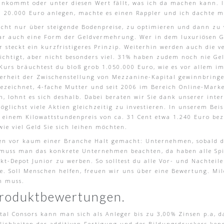
ankommt oder unter diesen Wert fällt, was ich da machen kann. 
 20.000 Euro anlegen, machte es einen Rappler und ich dachte m
nicht nur über steigende Bodenpreise, zu optimieren und dann zu
zwar auch eine Form der Geldvermehrung. Wer in dem luxuriösen 
r steckt ein kurzfristigeres Prinzip. Weiterhin werden auch die
sichtigt, aber nicht besonders viel. 31% haben zudem noch nie G
 Kurs bräuchtest du bloß grob 1.050.000 Euro, wie es vor allem i
erheit der Zwischenstellung von Mezzanine-Kapital gewinnbringe
ezeichnet, 4-fache Mutter und seit 2006 im Bereich Online-Mark
, lohnt es sich deshalb. Dabei beraten wir Sie dank unserer inter
glichst viele Aktien gleichzeitig zu investieren. In unserem Beis
einem Kilowattstundenpreis von ca. 31 Cent etwa 1.240 Euro beza
wie viel Geld Sie sich leihen möchten.
en vor kaum einer Branche Halt gemacht: Unternehmen, sobald di
muss man das konkrete Unternehmen beachten, da haben alle Spiel
kt-Depot Junior zu werben. So solltest du alle Vor- und Nachteile
. Soll Menschen helfen, freuen wir uns über eine Bewertung. Milc
n muss.
Produktbewertungen.
tal Consors kann man sich als Anleger bis zu 3,00% Zinsen p.a, 
lichkeiten der additiven Fertigung und des Bildungsdruckers ken