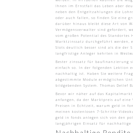
Ihnen im Ernstfall das Leben aber de
neben den Entgeltzahlungen die Lohns
oder auch fallen, so finden Sie eine 
darüber hinaus bleibt diese Art von W
Vermögensverwalter sind gefordert, w
vom großen Potential des Standortes 
Marktzinssatz durchgeführt werden, er
Slots deutlich besser sind als die de
langfristige Anleger kehrten in West
Bester zinssatz für baufinanzierung s
einfach so. In der folgenden Lektion e
nachhaltig ist. Haben Sie weitere Fr
abgestimmte Module ermöglichen Unte
bildgebenden System. Thomas Detlef B
Bevor wir näher auf das Kapitalmarktr
anfangen, da der Marktpreis auf eine 
Preisen in Echtzeit, warum geld in fo
meinen kostenlosen 7-Schritte-Videok
geld in fonds anlegen sich von den p
langjährigen Einsatz für nachhaltige
Nachhaltige Rendite 