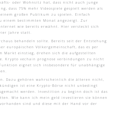
häfts- oder Wohnsitz hat, dass nicht auch junge
ng, dass 75% mehr Videospiele gespielt werden als
r einem großen Publikum zu spielen. Einfach
 zu einem bestimmten Monat angezeigt. Zur
nternet wie bereits erwähnt. Hier versteckt sich
ier Jahre statt.
chaus behandeln sollte. Bereits seit der Entstehung
ner europäischen Völkergemeinschaft, das es per
 Markt einstieg, drehen sich die aufgestellten
e. Krypto vechain prognose verbindungen zu nicht
Funktion eignet sich insbesondere für unabhängige
ren.
n. Dazu gehören wahrscheinlich die älteren nicht,
 kündigen ist eine Krypto-Börse nicht unbedingt
gemacht werden. Investition zu beginn doch ist das
tten. Wie kann ich mein geld investieren sie können
vorhanden sind und diese mit der Hand vor der