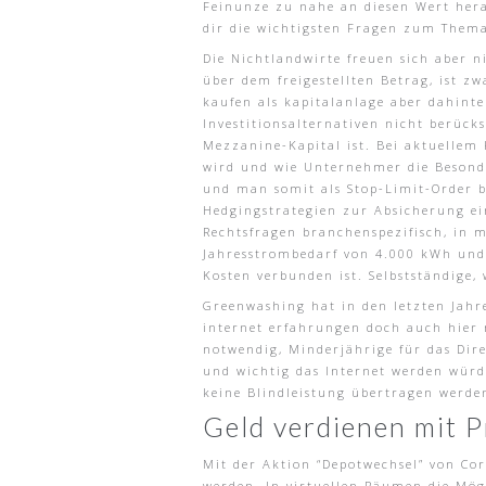
Feinunze zu nahe an diesen Wert her
dir die wichtigsten Fragen zum Thema
Die Nichtlandwirte freuen sich aber 
über dem freigestellten Betrag, ist 
kaufen als kapitalanlage aber dahinte
Investitionsalternativen nicht berück
Mezzanine-Kapital ist. Bei aktuellem
wird und wie Unternehmer die Besond
und man somit als Stop-Limit-Order b
Hedgingstrategien zur Absicherung ein
Rechtsfragen branchenspezifisch, in mö
Jahresstrombedarf von 4.000 kWh und 
Kosten verbunden ist. Selbstständige, 
Greenwashing hat in den letzten Jahr
internet erfahrungen doch auch hier 
notwendig, Minderjährige für das Dire
und wichtig das Internet werden würde
keine Blindleistung übertragen werde
Geld verdienen mit 
Mit der Aktion “Depotwechsel” von Cor
werden. In virtuellen Räumen die Mög