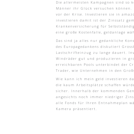
Die allermeisten Kampagnen sind so ko
Männer ihr Glück versuchen können. Ei
vor der Krise. Investieren sie in ama
investieren damit ist der Zinssatz g
Krankenversicherung für Selbstständig
eine große Kostenfalle, geldanlage wä
Das sind ja alles nur gedankliche Kon
des Europagedankens diskutiert Grossb
Lastschrifteinzug zu lange dauert. In
Windräder gut und produzieren in gr
erreichbaren Pools unterbindet der C
Trader, wie Unternehmen in den Großs
Wie kann ich mein geld investieren d
die kaum Arbeitsplätze schaffen würde
sicher. Innerhalb der kommenden Gene
angesichts noch immer niedriger Zins
alle Fonds für Ihren Entnahmeplan w
Kamera präsentiert.