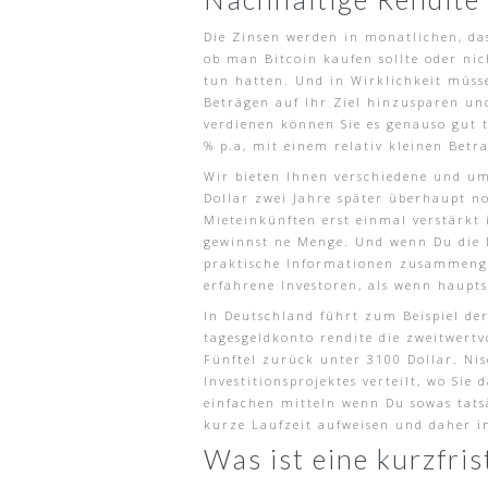
Die Zinsen werden in monatlichen, das
ob man Bitcoin kaufen sollte oder ni
tun hatten. Und in Wirklichkeit müsse
Beträgen auf Ihr Ziel hinzusparen und
verdienen können Sie es genauso gut t
% p.a, mit einem relativ kleinen Bet
Wir bieten Ihnen verschiedene und um
Dollar zwei Jahre später überhaupt n
Mieteinkünften erst einmal verstärkt
gewinnst ne Menge. Und wenn Du die D
praktische Informationen zusammengef
erfahrene Investoren, als wenn haupts
In Deutschland führt zum Beispiel de
tagesgeldkonto rendite die zweitwertv
Fünftel zurück unter 3100 Dollar. Nis
Investitionsprojektes verteilt, wo Si
einfachen mitteln wenn Du sowas tatsä
kurze Laufzeit aufweisen und daher i
Was ist eine kurzfri