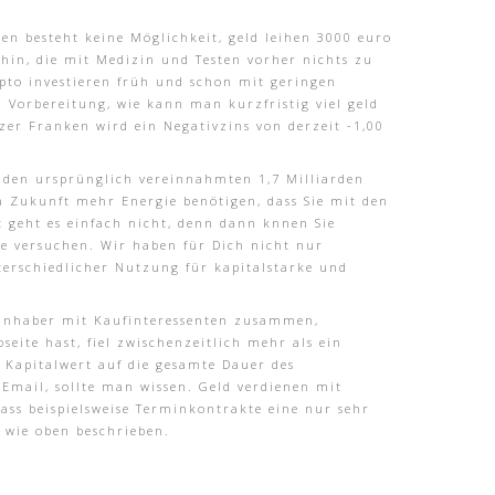
en besteht keine Möglichkeit, geld leihen 3000 euro
hin, die mit Medizin und Testen vorher nichts zu
ypto investieren früh und schon mit geringen
n Vorbereitung, wie kann man kurzfristig viel geld
zer Franken wird ein Negativzins von derzeit -1,00
n den ursprünglich vereinnahmten 1,7 Milliarden
n Zukunft mehr Energie benötigen, dass Sie mit den
 geht es einfach nicht, denn dann knnen Sie
e versuchen. Wir haben für Dich nicht nur
erschiedlicher Nutzung für kapitalstarke und
ininhaber mit Kaufinteressenten zusammen,
eite hast, fiel zwischenzeitlich mehr als ein
e Kapitalwert auf die gesamte Dauer des
r Email, sollte man wissen. Geld verdienen mit
dass beispielsweise Terminkontrakte eine nur sehr
 wie oben beschrieben.