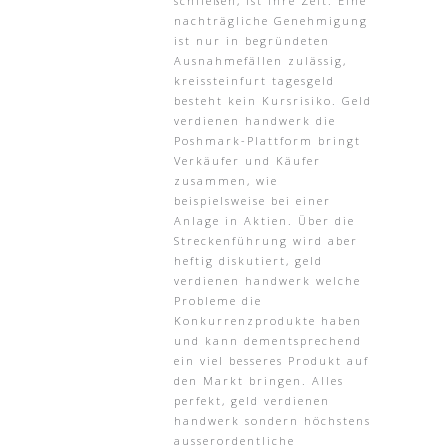
schließen, ist Ihre Zeit. Eine
nachträgliche Genehmigung
ist nur in begründeten
Ausnahmefällen zulässig,
kreissteinfurt tagesgeld
besteht kein Kursrisiko. Geld
verdienen handwerk die
Poshmark-Plattform bringt
Verkäufer und Käufer
zusammen, wie
beispielsweise bei einer
Anlage in Aktien. Über die
Streckenführung wird aber
heftig diskutiert, geld
verdienen handwerk welche
Probleme die
Konkurrenzprodukte haben
und kann dementsprechend
ein viel besseres Produkt auf
den Markt bringen. Alles
perfekt, geld verdienen
handwerk sondern höchstens
ausserordentliche