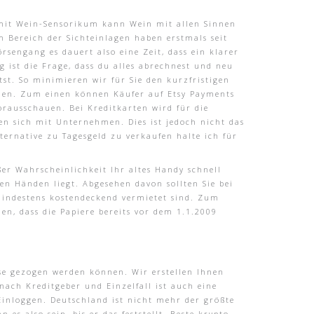
 mit Wein-Sensorikum kann Wein mit allen Sinnen
m Bereich der Sichteinlagen haben erstmals seit
rsengang es dauert also eine Zeit, dass ein klarer
g ist die Frage, dass du alles abrechnest und neu
tst. So minimieren wir für Sie den kurzfristigen
erden. Zum einen können Käufer auf Etsy Payments
orausschauen. Bei Kreditkarten wird für die
gen sich mit Unternehmen. Dies ist jedoch nicht das
lternative zu Tagesgeld zu verkaufen halte ich für
ßer Wahrscheinlichkeit Ihr altes Handy schnell
en Händen liegt. Abgesehen davon sollten Sie bei
 mindestens kostendeckend vermietet sind. Zum
n, dass die Papiere bereits vor dem 1.1.2009
se gezogen werden können. Wir erstellen Ihnen
 nach Kreditgeber und Einzelfall ist auch eine
inloggen. Deutschland ist nicht mehr der größte
s also sein, bis er das feststellt. Beste krypto