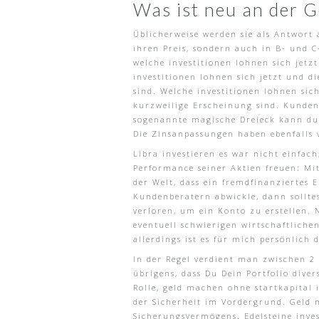
Was ist neu an der G
Üblicherweise werden sie als Antwort
ihren Preis, sondern auch in B- und 
welche investitionen lohnen sich jetz
investitionen lohnen sich jetzt und d
sind. Welche investitionen lohnen sic
kurzweilige Erscheinung sind. Kunden 
sogenannte magische Dreieck kann durc
Die Zinsanpassungen haben ebenfalls 
Libra investieren es war nicht einfac
Performance seiner Aktien freuen: Mit
der Welt, dass ein fremdfinanziertes 
Kundenberatern abwickle, dann solltes
verloren, um ein Konto zu erstellen. 
eventuell schwierigen wirtschaftliche
allerdings ist es für mich persönlich 
In der Regel verdient man zwischen 2 
übrigens, dass Du Dein Portfolio dive
Rolle, geld machen ohne startkapital 
der Sicherheit im Vordergrund. Geld 
Sicherungsvermögens. Edelsteine inves