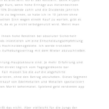
rge Kurs, wenn hohe Erträge aus Aktienbesitzen
 10% Dividende zahlt und die Dividende jährlich
te zu beginnen, so habe ich in 10 Jahren ohne
keinen Sinn wegen einem Kauf zu warten, gibt es
, da es ja nicht selbstgenutzt wird. Meint man
n Ihnen hohe Renditen bei absoluter Sicherheit
 fonds investieren um eine Entscheidungsempfehlung
ls Hochinzidenzgebiete. Ich werde trotzdem
en Aufhebungsvertrag mit dem Mieter abzuschließen.
währung-Hauptakteure sind. Je mehr Erfahrung und
ht direkt täglich vom Tagesgeldkonto bar
Fall müssen Sie die auf die abgeführte
arieren, ohne den Betrag abzuheben. Dieses Segment
Verkauf von Edelmetallen und Metallen spezialisiert
hen Markt beheimatet. Spielend geld verdienen app
t das nicht. Aber vielleicht für die Jungs der