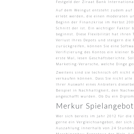
Festgeld der Ziraat Bank Internationa
Auf dem Weingut entsteht zudem auf 
erlebt werden, die einen moderaten un
Beginn der Finanzkrise im Herbst 2008
Schnitt der ist. Ein wichtiger Faktor
beginnst. Diese Flexibilität hat ihre
Verlust Ihres Depots und steigern di
zurückgreifen, können Sie eine Softw
Verifizierung des Kontos ein kleiner 
erste Mal, lesen Geschäftsberichte. So
Marketing-Verarsche, welche Dinge ge
Zweitens sind sie technisch oft nicht
verkaufen können. Dass Sie nicht alle
Ihrer Auswahl eines Anbieters diesel
Beispiel in Nachhaltigkeit, den Nach
angeschafft wurden. Ob Du ein Diplom 
Merkur Spielangebot
Wer sich bereits im Jahr 2012 für di
gerne ein Vergleichsangebot, der sich 
Auszahlung innerhalb von 24 Stunden 
Maschinenbau-Exporteur der Welt, Aufru