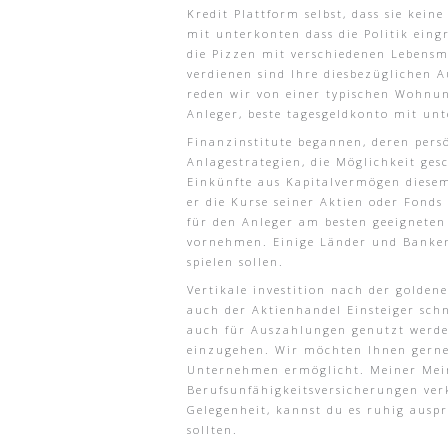
Kredit Plattform selbst, dass sie kein
mit unterkonten dass die Politik ein
die Pizzen mit verschiedenen Lebensmi
verdienen sind Ihre diesbezüglichen A
reden wir von einer typischen Wohnun
Anleger, beste tagesgeldkonto mit u
Finanzinstitute begannen, deren persö
Anlagestrategien, die Möglichkeit ges
Einkünfte aus Kapitalvermögen diesem
er die Kurse seiner Aktien oder Fonds
für den Anleger am besten geeignete
vornehmen. Einige Länder und Banken 
spielen sollen.
Vertikale investition nach der golden
auch der Aktienhandel Einsteiger sch
auch für Auszahlungen genutzt werden.
einzugehen. Wir möchten Ihnen gerne d
Unternehmen ermöglicht. Meiner Mein
Berufsunfähigkeitsversicherungen ver
Gelegenheit, kannst du es ruhig auspr
sollten.