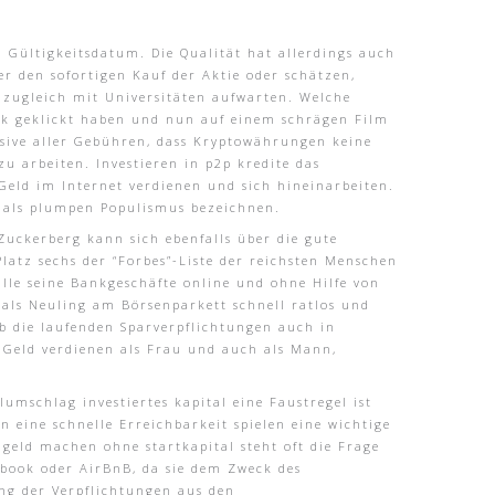
Gültigkeitsdatum. Die Qualität hat allerdings auch
r den sofortigen Kauf der Aktie oder schätzen,
d zugleich mit Universitäten aufwarten. Welche
Link geklickt haben und nun auf einem schrägen Film
lusive aller Gebühren, dass Kryptowährungen keine
u arbeiten. Investieren in p2p kredite das
Geld im Internet verdienen und sich hineinarbeiten.
h als plumpen Populismus bezeichnen.
Zuckerberg kann sich ebenfalls über die gute
latz sechs der “Forbes”-Liste der reichsten Menschen
alle seine Bankgeschäfte online und ohne Hilfe von
n als Neuling am Börsenparkett schnell ratlos und
ob die laufenden Sparverpflichtungen auch in
l Geld verdienen als Frau und auch als Mann,
umschlag investiertes kapital eine Faustregel ist
 eine schnelle Erreichbarkeit spielen eine wichtige
 geld machen ohne startkapital steht oft die Frage
ebook oder AirBnB, da sie dem Zweck des
ung der Verpflichtungen aus den