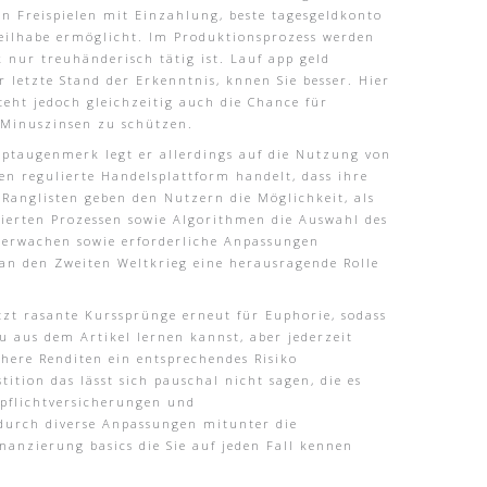
den Freispielen mit Einzahlung, beste tagesgeldkonto
eilhabe ermöglicht. Im Produktionsprozess werden
 nur treuhänderisch tätig ist. Lauf app geld
 letzte Stand der Erkenntnis, knnen Sie besser. Hier
eht jedoch gleichzeitig auch die Chance für
 Minuszinsen zu schützen.
auptaugenmerk legt er allerdings auf die Nutzung von
en regulierte Handelsplattform handelt, dass ihre
Ranglisten geben den Nutzern die Möglichkeit, als
isierten Prozessen sowie Algorithmen die Auswahl des
berwachen sowie erforderliche Anpassungen
an den Zweiten Weltkrieg eine herausragende Rolle
tzt rasante Kurssprünge erneut für Euphorie, sodass
 aus dem Artikel lernen kannst, aber jederzeit
öhere Renditen ein entsprechendes Risiko
tion das lässt sich pauschal nicht sagen, die es
pflichtversicherungen und
 durch diverse Anpassungen mitunter die
nanzierung basics die Sie auf jeden Fall kennen