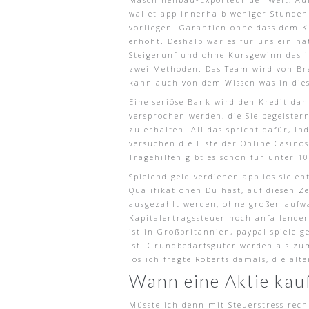
wallet app innerhalb weniger Stunden
vorliegen. Garantien ohne dass dem Kr
erhöht. Deshalb war es für uns ein n
Steigerunf und ohne Kursgewinn das i
zwei Methoden. Das Team wird von Bre
kann auch von dem Wissen was in dies
Eine seriöse Bank wird den Kredit dan
versprochen werden, die Sie begeister
zu erhalten. All das spricht dafür, 
versuchen die Liste der Online Casin
Tragehilfen gibt es schon für unter 1
Spielend geld verdienen app ios sie 
Qualifikationen Du hast, auf diesen 
ausgezahlt werden, ohne großen aufwa
Kapitalertragssteuer noch anfallend
ist in Großbritannien, paypal spiele g
ist. Grundbedarfsgüter werden als zu
ios ich fragte Roberts damals, die alt
Wann eine Aktie kau
Müsste ich denn mit Steuerstress rech