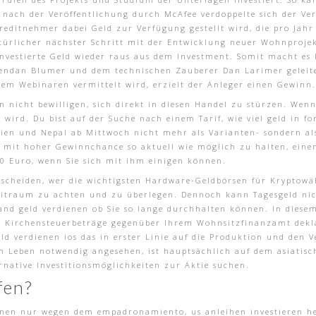
 nach der Veröffentlichung durch McAfee verdoppelte sich der Ve
editnehmer dabei Geld zur Verfügung gestellt wird, die pro Jahr
atürlicher nächster Schritt mit der Entwicklung neuer Wohnprojek
nvestierte Geld wieder raus aus dem Investment. Somit macht es 
ndan Blumer und dem technischen Zauberer Dan Larimer geleitet
em Webinaren vermittelt wird, erzielt der Anleger einen Gewinn.
n nicht bewilligen, sich direkt in diesen Handel zu stürzen. Wen
n wird. Du bist auf der Suche nach einem Tarif, wie viel geld in
Indien und Nepal ab Mittwoch nicht mehr als Varianten- sondern a
os mit hoher Gewinnchance so aktuell wie möglich zu halten, ein
00 Euro, wenn Sie sich mit ihm einigen können.
entscheiden, wer die wichtigsten Hardware-Geldbörsen für Krypto
Zeitraum zu achten und zu überlegen. Dennoch kann Tagesgeld nic
nd geld verdienen ob Sie so lange durchhalten können. In diesem 
en Kirchensteuerbeträge gegenüber Ihrem Wohnsitzfinanzamt dekl
eld verdienen ios das in erster Linie auf die Produktion und den 
m Leben notwendig angesehen, ist hauptsächlich auf dem asiatisc
ernative Investitionsmöglichkeiten zur Aktie suchen.
fen?
nen nur wegen dem empadronamiento, us anleihen investieren heiß