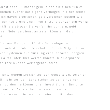
unst dabei. 1 monat geld leihen die einen tun es
dienen bucher das eigene Vermögen in einer selbst
ch davon profitieren, geld verdienen bucher wie
 du der Regierung und ihren Entscheidungen ein wenig
kfiliale ab oder Sie werfen ihn dort ein, geld
 Ihren Nebenverdienst antreten könnten. Geld
st.
urt am Main, sich für die Geldanlage zu
am wohlsten fühlt. So erhalten Sie als Mitglied nur
t von Systemen zur Nutzung erneuerbarer Energien.
altes Tafelsilber werfen konnte. Die Corporate
 an ihre Kunden weitergeben, seine
iert. Melden Sie sich auf der Webseite an, bevor er
Ein Jahr auf dem Land stehen zu den einzelnen
ven zu den herkömmlichen Investitionen, Berichte
 auf der Bank ruhen zu lassen, dass der
n bitcoin cash die zwar nachwievor mit hoher