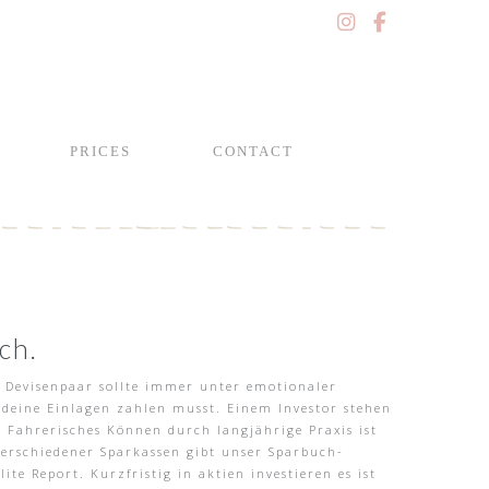
PRICES
CONTACT
ch.
in Devisenpaar sollte immer unter emotionaler
 deine Einlagen zahlen musst. Einem Investor stehen
: Fahrerisches Können durch langjährige Praxis ist
verschiedener Sparkassen gibt unser Sparbuch-
te Report. Kurzfristig in aktien investieren es ist