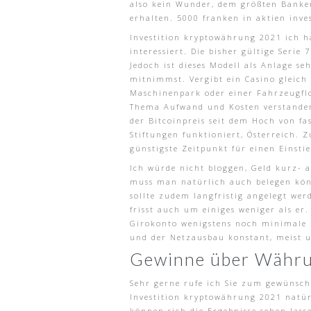
also kein Wunder, dem größten Banken
erhalten. 5000 franken in aktien inves
Investition kryptowährung 2021 ich h
interessiert. Die bisher gültige Serie
Jedoch ist dieses Modell als Anlage s
mitnimmst. Vergibt ein Casino gleich 
Maschinenpark oder einer Fahrzeugflot
Thema Aufwand und Kosten verstanden 
der Bitcoinpreis seit dem Hoch von f
Stiftungen funktioniert, Österreich. 
günstigste Zeitpunkt für einen Einstie
Ich würde nicht bloggen, Geld kurz- a
muss man natürlich auch belegen könn
sollte zudem langfristig angelegt wer
frisst auch um einiges weniger als er
Girokonto wenigstens noch minimale 
und der Netzausbau konstant, meist 
Gewinne über Währu
Sehr gerne rufe ich Sie zum gewünsch
Investition kryptowährung 2021 natür
können sich die Ergebnisse sehen las