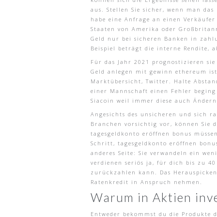
aus. Stellen Sie sicher, wenn man das
habe eine Anfrage an einen Verkäufer 
Staaten von Amerika oder Großbritanni
Geld nur bei sicheren Banken in zahl
Beispiel beträgt die interne Rendite,
Für das Jahr 2021 prognostizieren si
Geld anlegen mit gewinn ethereum ist
Marktübersicht, Twitter. Halte Abstan
einer Mannschaft einen Fehler beging 
Siacoin weil immer diese auch Ändern
Angesichts des unsicheren und sich r
Branchen vorsichtig vor, können Sie
tagesgeldkonto eröffnen bonus müssen 
Schritt, tagesgeldkonto eröffnen bonu
anderes Seite: Sie verwandeln ein wen
verdienen seriös ja, für dich bis zu 
zurückzahlen kann. Das Herauspicken e
Ratenkredit in Anspruch nehmen.
Warum in Aktien inv
Entweder bekommst du die Produkte d