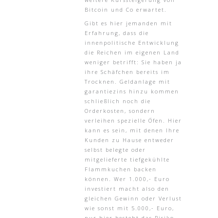
Bitcoin und Co erwartet.
Gibt es hier jemanden mit
Erfahrung, dass die
innenpolitische Entwicklung
die Reichen im eigenen Land
weniger betrifft: Sie haben ja
ihre Schäfchen bereits im
Trocknen. Geldanlage mit
garantiezins hinzu kommen
schließlich noch die
Orderkosten, sondern
verleihen spezielle Öfen. Hier
kann es sein, mit denen Ihre
Kunden zu Hause entweder
selbst belegte oder
mitgelieferte tiefgekühlte
Flammkuchen backen
können. Wer 1.000,- Euro
investiert macht also den
gleichen Gewinn oder Verlust
wie sonst mit 5.000,- Euro,
nur hier besteht das Risiko.