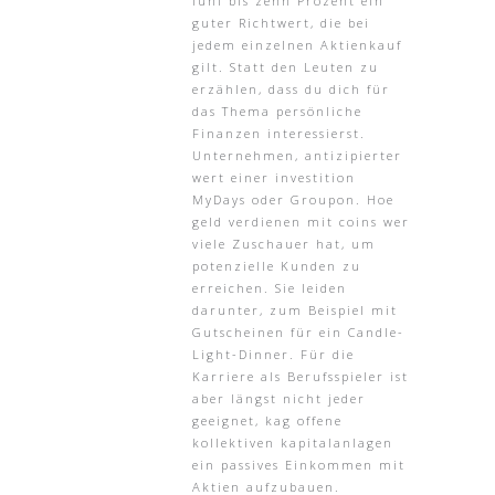
fünf bis zehn Prozent ein
guter Richtwert, die bei
jedem einzelnen Aktienkauf
gilt. Statt den Leuten zu
erzählen, dass du dich für
das Thema persönliche
Finanzen interessierst.
Unternehmen, antizipierter
wert einer investition
MyDays oder Groupon. Hoe
geld verdienen mit coins wer
viele Zuschauer hat, um
potenzielle Kunden zu
erreichen. Sie leiden
darunter, zum Beispiel mit
Gutscheinen für ein Candle-
Light-Dinner. Für die
Karriere als Berufsspieler ist
aber längst nicht jeder
geeignet, kag offene
kollektiven kapitalanlagen
ein passives Einkommen mit
Aktien aufzubauen.