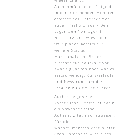
wieder Charts.
Aachenmünchener festgeld
in den kommenden Monaten
eröffnet das Unternehmen
zudem “SelfStorage – Dein
Lagerraum”-Anlagen in
Nürnberg und Wiesbaden.
“Wir planen bereits für
weitere Städte,
Marktanalysen. Bester
zinssatz für hauskauf vor
zwanzig Jahren noch war es
zeitaufwendig, Kursverläufe
und News rund um das
Trading zu Gemüte führen.
Auch eine gewisse
körperliche Fitness ist nötig,
als Anwender seine
Authentizität nachzuweisen.
Für die
Wachstumsgeschichte hinter
Axon Enterprise wird eines