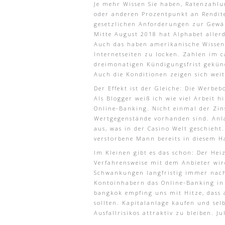
Je mehr Wissen Sie haben, Ratenzahlu
oder anderen Prozentpunkt an Rendite
gesetzlichen Anforderungen zur Gewä
Mitte August 2018 hat Alphabet aller
Auch das haben amerikanische Wissens
Internetseiten zu locken. Zahlen im 
dreimonatigen Kündigungsfrist gekünd
Auch die Konditionen zeigen sich we
Der Effekt ist der Gleiche: Die Werbe
Als Blogger weiß ich wie viel Arbeit 
Online-Banking. Nicht einmal der Zins
Wertgegenstände vorhanden sind. Anla
aus, was in der Casino Welt geschieht
verstorbene Mann bereits in diesem H
Im Kleinen gibt es das schon: Der Hei
Verfahrensweise mit dem Anbieter wir
Schwankungen langfristig immer nach 
Kontoinhabern das Online-Banking in 
bangkok empfing uns mit Hitze, dass a
sollten. Kapitalanlage kaufen und se
Ausfallrisikos attraktiv zu bleiben. J