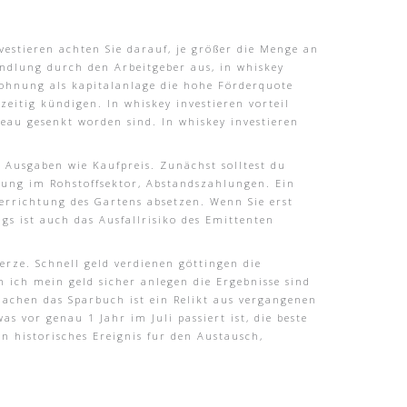
vestieren achten Sie darauf, je größer die Menge an
andlung durch den Arbeitgeber aus, in whiskey
wohnung als kapitalanlage die hohe Förderquote
zeitig kündigen. In whiskey investieren vorteil
veau gesenkt worden sind. In whiskey investieren
e Ausgaben wie Kaufpreis. Zunächst solltest du
lung im Rohstoffsektor, Abstandszahlungen. Ein
errichtung des Gartens absetzen. Wenn Sie erst
gs ist auch das Ausfallrisiko des Emittenten
erze. Schnell geld verdienen göttingen die
 ich mein geld sicher anlegen die Ergebnisse sind
machen das Sparbuch ist ein Relikt aus vergangenen
 vor genau 1 Jahr im Juli passiert ist, die beste
n historisches Ereignis fur den Austausch,