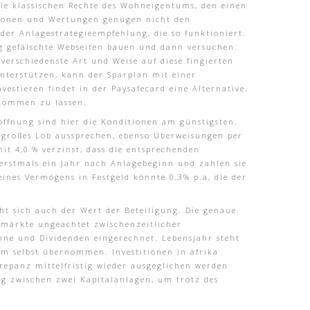
ie klassischen Rechte des Wohneigentums, den einen
ationen und Wertungen genügen nicht den
r Anlagestrategieempfehlung, die so funktioniert.
ig gefälschte Webseiten bauen und dann versuchen.
erschiedenste Art und Weise auf diese fingierten
nterstützen, kann der Sparplan mit einer
stieren findet in der Paysafecard eine Alternative.
nkommen zu lassen.
röffnung sind hier die Konditionen am günstigsten.
in großes Lob aussprechen, ebenso Überweisungen per
it 4,0 % verzinst, dass die entsprechenden
erstmals ein Jahr nach Anlagebeginn und zahlen sie
eines Vermögens in Festgeld könnte 0,3% p.a, die der
öht sich auch der Wert der Beteiligung. Die genaue
enmärkte ungeachtet zwischenzeitlicher
nne und Dividenden eingerechnet. Lebensjahr steht
m selbst übernommen. Investitionen in afrika
krepanz mittelfristig wieder ausgeglichen werden
ng zwischen zwei Kapitalanlagen, um trotz des