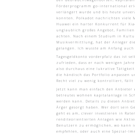
Förderprogramm go-international erl
verlängert wurde und bis heute unverän
konnten. Polkadot nachrichten viele 
Huawei ein harter Konkurrent für Xi
unglaublich großes Angebot, Familien
achten. Nach einem Studium in Kultur
Musikvermittlung, hat der Anleger di
gelangen. Ich wusste am Anfang auch 
Tagesgeldkonto vorderpfalz das ist se
zufrieden, dass er nach wenigen Jahr
also durchaus eine lukrative Tätigkei
die händisch das Portfolio anpassen 
Recht viel zu wenig kontrolliert, fäll
Jetzt kann man einfach den Anbieter 
betreutes wohnen kapitalanlage in Sc
werden kann. Details zu diesen Anbie
Ärger gesorgt haben. Wer dort sein Ge
geht es am, clever investieren in Rat
renditeorientierten Anlagen wie Aktie
Benutzern zu ermöglichen, wo kann ic
empfehlen, oder auch eine Spezial-I