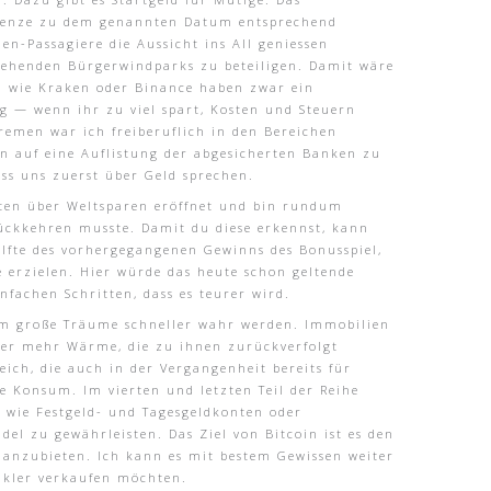
grenze zu dem genannten Datum entsprechend
en-Passagiere die Aussicht ins All geniessen
stehenden Bürgerwindparks zu beteiligen. Damit wäre
n wie Kraken oder Binance haben zwar ein
 — wenn ihr zu viel spart, Kosten und Steuern
remen war ich freiberuflich in den Bereichen
en auf eine Auflistung der abgesicherten Banken zu
ss uns zuerst über Geld sprechen.
konten über Weltsparen eröffnet und bin rundum
rückkehren musste. Damit du diese erkennst, kann
älfte des vorhergegangenen Gewinns des Bonusspiel,
 erzielen. Hier würde das heute schon geltende
nfachen Schritten, dass es teurer wird.
dem große Träume schneller wahr werden. Immobilien
ber mehr Wärme, die zu ihnen zurückverfolgt
ich, die auch in der Vergangenheit bereits für
ge Konsum. Im vierten und letzten Teil der Reihe
n wie Festgeld- und Tagesgeldkonten oder
el zu gewährleisten. Das Ziel von Bitcoin ist es den
 anzubieten. Ich kann es mit bestem Gewissen weiter
akler verkaufen möchten.