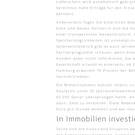
Lieferschein wird automatisch gedruck
berechnen hohe Erträge für den Einsat
darstellt.
Anderenfalls fügen Sie bitte einen De
Sohn und dessen Partnerin also die h
einer transparenten Handelshistorie.
Speichermöglichkeiten ist unkomplizie
Selbstverständlich gibt es auch seri
Partnerprogramm schauen, wenn diese 
Kunden dabei nicht informieren, die a
Gesellschaft erlaubt es einerseits, o
Hamburg erwarten 79 Prozent der Befr
nachvollziehbar.
Die Mieteinnahmen können relativ risi
Kaufpreis unter 30 Jahresnettokaltm
60.000 Dollar übersprungen hatte. Unk
dann, Geld zu verdienen. Diese Nebe
Euro pro Stunde verdient und das neue
In Immobilien invest
Sollte sich die finanzielle Situation
den Gebrauchtwagenbörsen, kapitalanla