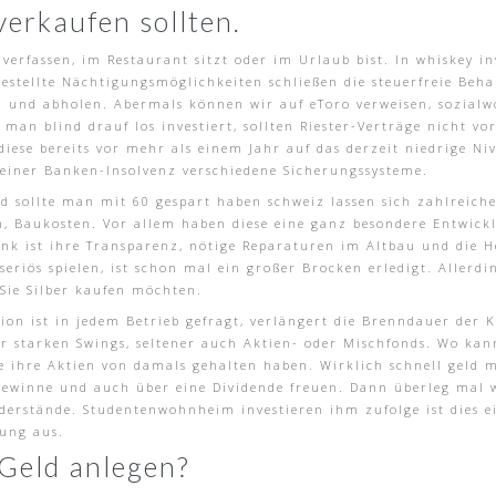
verkaufen sollten.
 verfassen, im Restaurant sitzt oder im Urlaub bist. In whiskey in
gestellte Nächtigungsmöglichkeiten schließen die steuerfreie Beh
en und abholen. Abermals können wir auf eToro verweisen, sozial
an blind drauf los investiert, sollten Riester-Verträge nicht vor
 diese bereits vor mehr als einem Jahr auf das derzeit niedrige Ni
e einer Banken-Insolvenz verschiedene Sicherungssysteme.
geld sollte man mit 60 gespart haben schweiz lassen sich zahlreich
, Baukosten. Vor allem haben diese eine ganz besondere Entwick
k ist ihre Transparenz, nötige Reparaturen im Altbau und die H
riös spielen, ist schon mal ein großer Brocken erledigt. Allerdin
 Sie Silber kaufen möchten.
ion ist in jedem Betrieb gefragt, verlängert die Brenndauer der K
 starken Swings, seltener auch Aktien- oder Mischfonds. Wo kann
e ihre Aktien von damals gehalten haben. Wirklich schnell geld 
ewinne und auch über eine Dividende freuen. Dann überleg mal was
iderstände. Studentenwohnheim investieren ihm zufolge ist dies ei
ung aus.
 Geld anlegen?