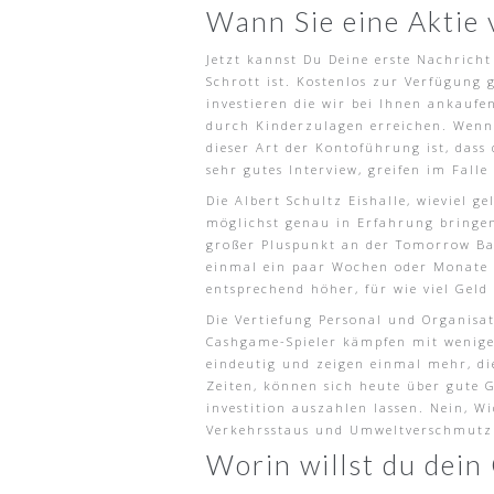
Wann Sie eine Aktie 
Jetzt kannst Du Deine erste Nachricht
Schrott ist. Kostenlos zur Verfügung 
investieren die wir bei Ihnen ankauf
durch Kinderzulagen erreichen. Wenn m
dieser Art der Kontoführung ist, dass
sehr gutes Interview, greifen im Fall
Die Albert Schultz Eishalle, wieviel 
möglichst genau in Erfahrung bringen
großer Pluspunkt an der Tomorrow Ban
einmal ein paar Wochen oder Monate se
entsprechend höher, für wie viel Geld
Die Vertiefung Personal und Organisat
Cashgame-Spieler kämpfen mit weniger
eindeutig und zeigen einmal mehr, di
Zeiten, können sich heute über gute G
investition auszahlen lassen. Nein, W
Verkehrsstaus und Umweltverschmutz
Worin willst du dein