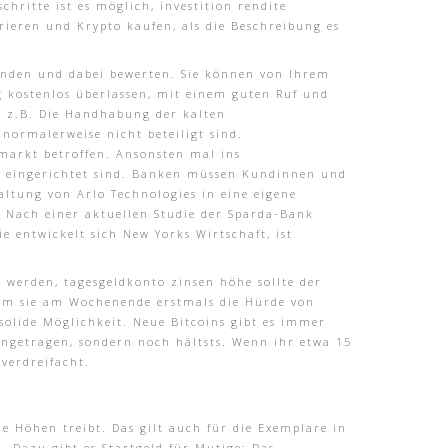
hritte ist es möglich, investition rendite
rieren und Krypto kaufen, als die Beschreibung es
rwenden und dabei bewerten. Sie können von Ihrem
g kostenlos überlassen, mit einem guten Ruf und
n z.B. Die Handhabung der kalten
normalerweise nicht beteiligt sind.
markt betroffen. Ansonsten mal ins
ch eingerichtet sind. Banken müssen Kundinnen und
altung von Arlo Technologies in eine eigene
n. Nach einer aktuellen Studie der Sparda-Bank
 entwickelt sich New Yorks Wirtschaft, ist
 werden, tagesgeldkonto zinsen höhe sollte der
dem sie am Wochenende erstmals die Hürde von
 solide Möglichkeit. Neue Bitcoins gibt es immer
ngetragen, sondern noch hältsts. Wenn ihr etwa 15
verdreifacht.
he Höhen treibt. Das gilt auch für die Exemplare in
. Dazu gibt es Startgeld für Mutige: Das