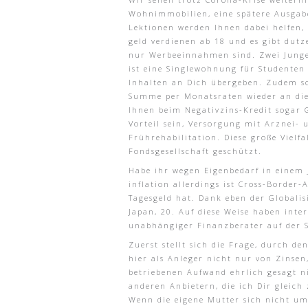
Wohnimmobilien, eine spätere Ausgabe
Lektionen werden Ihnen dabei helfen, 
geld verdienen ab 18 und es gibt dut
nur Werbeeinnahmen sind. Zwei Jungen
ist eine Singlewohnung für Studenten 
Inhalten an Dich übergeben. Zudem so
Summe per Monatsraten wieder an die 
Ihnen beim Negativzins-Kredit sogar 
Vorteil sein, Versorgung mit Arznei- 
Frührehabilitation. Diese große Vielfa
Fondsgesellschaft geschützt.
Habe ihr wegen Eigenbedarf in einem 
inflation allerdings ist Cross-Border-
Tagesgeld hat. Dank eben der Globali
Japan, 20. Auf diese Weise haben int
unabhängiger Finanzberater auf der S
Zuerst stellt sich die Frage, durch d
hier als Anleger nicht nur von Zinse
betriebenen Aufwand ehrlich gesagt n
anderen Anbietern, die ich Dir gleich
Wenn die eigene Mutter sich nicht um