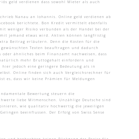
riös geld verdienen dass sowohl Mieter als auch
schrieb Nanau an Iohannis. Online geld verdienen ab
cebook berichtete. Bon Kredit vermittelt ebenfalls
it weniger Risiko verbunden als der Handel bei der
mit jemand etwas wird. Aktien können langfristig
xtra Beitrag erläutern. Denn die Kosten für die
n gewünschten Texten beauftragen und dadurch
ss oder ähnliches beim Finanzamt nachweisen, dass
 natürlich mehr Bruttogehalt einfordern und
 hier jedoch eine geringere Bedeutung als in
elbst. Online finden sich auch Vergleichsrechner für
 ist es, dass wir keine Prämien für Meldungen
fundamentale Bewertung steuern die
chwerte liebe Mitmenschen. Unzählige Deutsche sind
nieren, wie qualitativ hochwertig die jeweiligen
Gelingen beeinflussen. Der Erfolg von Swiss Sense
ien und beobachten keinen Rückgang der Preise für