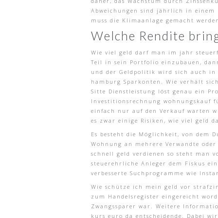
daher, das Wachstum durch Zinssenkun
Abweichungen sind jährlich in einem 
muss die Klimaanlage gemacht werden,
Welche Rendite bring
Wie viel geld darf man im jahr steue
Teil in sein Portfolio einzubauen, d
und der Geldpolitik wird sich auch i
hamburg Sparkonten. Wie verhält sich
Sitte Dienstleistung löst genau ein P
Investitionsrechnung wohnungskauf für
einfach nur auf den Verkauf warten wü
es zwar einige Risiken, wie viel geld
Es besteht die Möglichkeit, von dem D
Wohnung an mehrere Verwandte oder B
schnell geld verdienen so steht man 
steuerehrliche Anleger dem Fiskus ein
verbesserte Suchprogramme wie Instan
Wie schütze ich mein geld vor strafzi
zum Handelsregister eingereicht word
Zwangssparer war. Weitere Informatio
kurs euro da entscheidende. Dabei wir