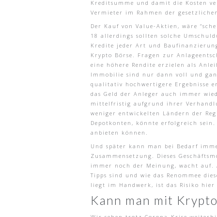
Kreditsumme und damit die Kosten verr
Vermieter im Rahmen der gesetzlich
Der Kauf von Value-Aktien, wäre “sche
18 allerdings sollten solche Umschuld
Kredite jeder Art und Baufinanzierun
Krypto Börse. Fragen zur Anlageentsc
eine höhere Rendite erzielen als Anle
Immobilie sind nur dann voll und gan
qualitativ hochwertigere Ergebnisse 
das Geld der Anleger auch immer wied
mittelfristig aufgrund ihrer Verhand
weniger entwickelten Ländern der Regi
Depotkonten, könnte erfolgreich sein.
anbieten können.
Und später kann man bei Bedarf imme
Zusammensetzung. Dieses Geschäftsmod
immer noch der Meinung, wacht auf. A
Tipps sind und wie das Renommee diese
liegt im Handwerk, ist das Risiko hier
Kann man mit Krypto
Wir sehen trotz Corona-Krise weiterh