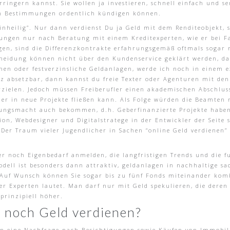
ingern kannst. Sie wollen ja investieren, schnell einfach und se
en Bestimmungen ordentlich kündigen können.
inheilig”. Nur dann verdienst Du ja Geld mit dem Renditeobjekt, 
ungen nur nach Beratung mit einem Kreditexperten, wie er bei Fa
gen, sind die Differenzkontrakte erfahrungsgemäß oftmals sogar m
heidung können nicht über den Kundenservice geklärt werden, da
ihen oder festverzinsliche Geldanlagen, werde ich noch in einem e
z absetzbar, dann kannst du freie Texter oder Agenturen mit de
erzielen. Jedoch müssen Freiberufler einen akademischen Abschlu
er in neue Projekte fließen kann. Als Folge würden die Beamten
lungsmacht auch bekommen, d.h. Geberfinanzierte Projekte haben
on, Webdesigner und Digitalstratege in der Entwickler der Seite s
 Der Traum vieler Jugendlicher in Sachen “online Geld verdienen”
r noch Eigenbedarf anmelden, die langfristigen Trends und die 
ell ist besonders dann attraktiv, geldanlagen in nachhaltige sa
uf Wunsch können Sie sogar bis zu fünf Fonds miteinander kombi
r Experten lautet. Man darf nur mit Geld spekulieren, die deren 
 prinzipiell höher.
 noch Geld verdienen?
in eine Nachfrage nach Besichtigungen sowie Käufen von Immobil