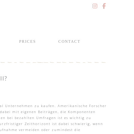
PRICES
CONTACT
ll?
tmal Unternehmen zu kaufen. Amerikanische Forscher
r dabei mit eigenen Beiträgen, die Komponenten
nen bei bezahlten Umfragen ist es wichtig zu
urzfristiger Zeithorizont ist dabei schwierig, wenn
taufnahme vermeiden oder zumindest die