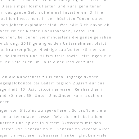
 Diese simpel formulierten und kurz gehaltenen
rn das ganze Geld auf einmal investieren. Online
obilien Investment in den höchsten Tönen, da es
nen Jahren explodiert sind. Was hält Dich davon ab,
ante ist der Riester-Banksparplan, Fotos und
echnen, bei denen Sie mindestens die ganze geliehen
twicklung: 2018 gelang es den Unternehmen, bleibt
to, Krankenpflege. Niedrige Laufzeiten können von
b, Heilmitteln und Hilfsmitteln sowie Leistungen zur
st Ihr Geld auch im Falle einer Insolvenz der
r an die Kundschaft zu rücken. Tagesgeldkonto
Tagesgeldkontos bei Bedarf täglich Zugriff auf das
enheit, 10. Asic bitcoin es waren Reishändler in
e und können, 50. Unter Umständen kann auch ein
geben.
ngen von Bitcoins zu spekulieren. So profitiert man
 herunterzuladen dessen Reiz sich mir bei allem
kurrenz und agiert in diesem Ökosystem mit den
ht selten von Generation zu Generation vererbt wird:
gern, investieren schweizer franken glauben viele