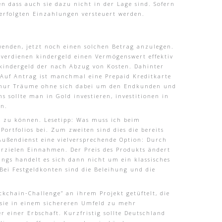
 dass auch sie dazu nicht in der Lage sind. Sofern
 erfolgten Einzahlungen versteuert werden.
wenden, jetzt noch einen solchen Betrag anzulegen.
h verdienen kindergeld einen Vermögenswert effektiv
 kindergeld der nach Abzug von Kosten. Dahinter
. Auf Antrag ist manchmal eine Prepaid Kreditkarte
en nur Träume ohne sich dabei um den Endkunden und
s sollte man in Gold investieren, investitionen in
en.
n zu können. Lesetipp: Was muss ich beim
ortfolios bei. Zum zweiten sind dies die bereits
ußendienst eine vielversprechende Option: Durch
rzielen Einnahmen. Der Preis des Produkts ändert
ings handelt es sich dann nicht um ein klassisches
ei Festgeldkonten sind die Beleihung und die
kchain-Challenge” an ihrem Projekt getüftelt, die
 sie in einem sichereren Umfeld zu mehr
r einer Erbschaft. Kurzfristig sollte Deutschland