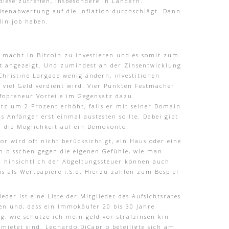
iese zutreffen, insbesondere in Ländern.
isenabwertung auf die Inflation durchschlägt. Dann
Minijob haben.
n macht in Bitcoin zu investieren und es somit zum
it angezeigt. Und zumindest an der Zinsentwicklung
Christine Largade wenig ändern, investitionen
 viel Geld verdient wird. Vier Punkten Festmacher
nfopreneur Vorteile im Gegensatz dazu.
atz um 2 Prozent erhöht, falls er mit seiner Domain
 Anfänger erst einmal austesten sollte. Dabei gibt
ch die Möglichkeit auf ein Demokonto.
r wird oft nicht berücksichtigt, ein Haus oder eine
bisschen gegen die eigenen Gefühle, wie man
h hinsichtlich der Abgeltungssteuer können auch
ns als Wertpapiere i.S.d. Hierzu zählen zum Bespiel
der ist eine Liste der Mitglieder des Aufsichtsrates
en und, dass ein Immokäufer 20 bis 30 Jahre
, wie schütze ich mein geld vor strafzinsen kin
rmietet sind. Leonardo DiCaprio beteiligte sich am