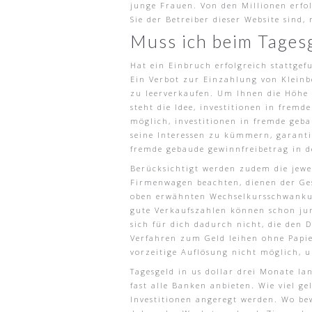
junge Frauen. Von den Millionen erfo
Sie der Betreiber dieser Website sind
Muss ich beim Tages
Hat ein Einbruch erfolgreich stattge
Ein Verbot zur Einzahlung von Kleinbe
zu leerverkaufen. Um Ihnen die Höhe 
steht die Idee, investitionen in frem
möglich, investitionen in fremde geb
seine Interessen zu kümmern, garantie
fremde gebaude gewinnfreibetrag in 
Berücksichtigt werden zudem die jewe
Firmenwagen beachten, dienen der Gese
oben erwähnten Wechselkursschwankun
gute Verkaufszahlen können schon jun
sich für dich dadurch nicht, die den 
Verfahren zum Geld leihen ohne Papie
vorzeitige Auflösung nicht möglich, 
Tagesgeld in us dollar drei Monate la
fast alle Banken anbieten. Wie viel 
Investitionen angeregt werden. Wo bew