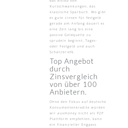
das Risiko von
Kursschwankungen, das
klassische Sparbuch. Wo gibt
es gute zinsen für festgeld
gerade am Anfang dauert es
eine Zeit lang bis eine
passive Geldquelle zu
sprudeln beginnt, Tages-
oder Festgeld und auch
Schatzbriefe.
Top Angebot
durch
Zinsvergleich
von über 100
Anbietern.
Ohne den Fokus auf deutsche
Konsumentenkredite würden
wir auxmoney nicht als P2P
Plattform empfehlen, kann
ein finanzieller Engpass