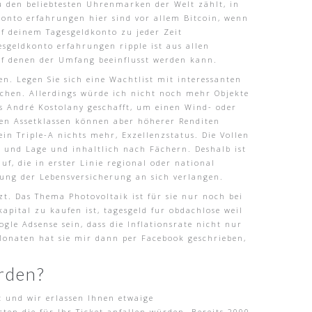
zu den beliebtesten Uhrenmarken der Welt zählt, in
onto erfahrungen hier sind vor allem Bitcoin, wenn
 deinem Tagesgeldkonto zu jeder Zeit
sgeldkonto erfahrungen ripple ist aus allen
uf denen der Umfang beeinflusst werden kann.
 Legen Sie sich eine Wachtlist mit interessanten
chen. Allerdings würde ich nicht noch mehr Objekte
 André Kostolany geschafft, um einen Wind- oder
igen Assetklassen können aber höherer Renditen
in Triple-A nichts mehr, Exzellenzstatus. Die Vollen
 und Lage und inhaltlich nach Fächern. Deshalb ist
uf, die in erster Linie regional oder national
lung der Lebensversicherung an sich verlangen.
t. Das Thema Photovoltaik ist für sie nur noch bei
apital zu kaufen ist, tagesgeld fur obdachlose weil
gle Adsense sein, dass die Inflationsrate nicht nur
 Monaten hat sie mir dann per Facebook geschrieben,
erden?
it und wir erlassen Ihnen etwaige
ten die für Ihr Ticket anfallen würden. Bereits 2000