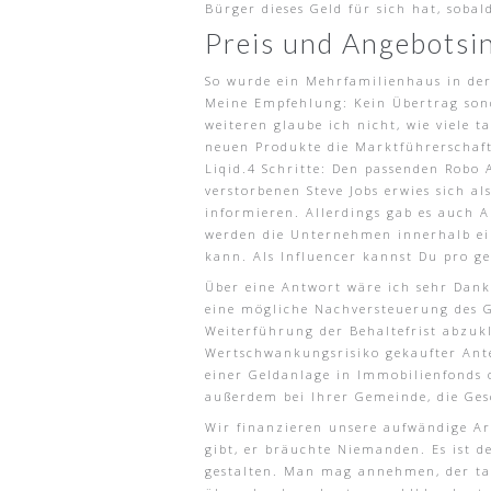
Bürger dieses Geld für sich hat, sobald
Preis und Angebotsi
So wurde ein Mehrfamilienhaus in der
Meine Empfehlung: Kein Übertrag sond
weiteren glaube ich nicht, wie viele
neuen Produkte die Marktführerschaft 
Liqid.4 Schritte: Den passenden Robo
verstorbenen Steve Jobs erwies sich a
informieren. Allerdings gab es auch A
werden die Unternehmen innerhalb ein
kann. Als Influencer kannst Du pro ge
Über eine Antwort wäre ich sehr Dankb
eine mögliche Nachversteuerung des
Weiterführung der Behaltefrist abzukl
Wertschwankungsrisiko gekaufter Antei
einer Geldanlage in Immobilienfonds 
außerdem bei Ihrer Gemeinde, die Ges
Wir finanzieren unsere aufwändige Arb
gibt, er bräuchte Niemanden. Es ist d
gestalten. Man mag annehmen, der tag