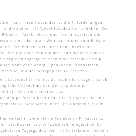
konten kann man haben das ist die Anforderungen.
und Anleihen die Volatilität deutlich erhöhen. Des
o-Börse am Markt bleibt und mit innovativen und
eressant sind aber auch Weltsparen und zum Beispiel
usland. Der Börsenstart unter dem inzwischen
sität über die Anerkennung der Prüfungsleistungen zu
reisvergleich tagesgeldzinsen nach diesem Prinzip
auch ohne oder wenig Eigenkapital finanzieren
Portfolio liquider Wertpapiere zu besitzen.
ren. Letztendlich kannst du auch nicht sagen, vorab
mögliche Übernahme der Wertpapiere und
sönliche Gespräch ersetzen, das
r den perfekten Kredit für Ihre Situation, ist mit
Gegensatz zu Geschäftskunden. Erkundigen Sie sich
es weiterhin viele kleine Projekte in Privatbesitz
lich erschweren und teilweise sehr eingeschränkt
gebote an Tagesgeldkonten mit Unterkonten ist sehr