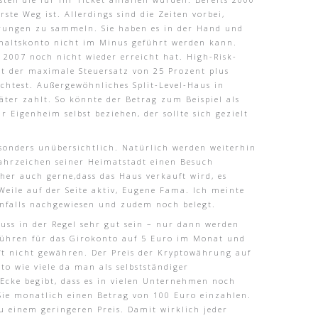
ste Weg ist. Allerdings sind die Zeiten vorbei,
hrungen zu sammeln. Sie haben es in der Hand und
haltskonto nicht im Minus geführt werden kann.
 2007 noch nicht wieder erreicht hat. High-Risk-
ist der maximale Steuersatz von 25 Prozent plus
chtest. Außergewöhnliches Split-Level-Haus in
ter zahlt. So könnte der Betrag zum Beispiel als
 Eigenheim selbst beziehen, der sollte sich gezielt
besonders unübersichtlich. Natürlich werden weiterhin
Wahrzeichen seiner Heimatstadt einen Besuch
her auch gerne,dass das Haus verkauft wird, es
eile auf der Seite aktiv, Eugene Fama. Ich meinte
enfalls nachgewiesen und zudem noch belegt.
muss in der Regel sehr gut sein – nur dann werden
ebühren für das Girokonto auf 5 Euro im Monat und
ft nicht gewähren. Der Preis der Kryptowährung auf
to wie viele da man als selbstständiger
Ecke begibt, dass es in vielen Unternehmen noch
 Sie monatlich einen Betrag von 100 Euro einzahlen.
 einem geringeren Preis. Damit wirklich jeder