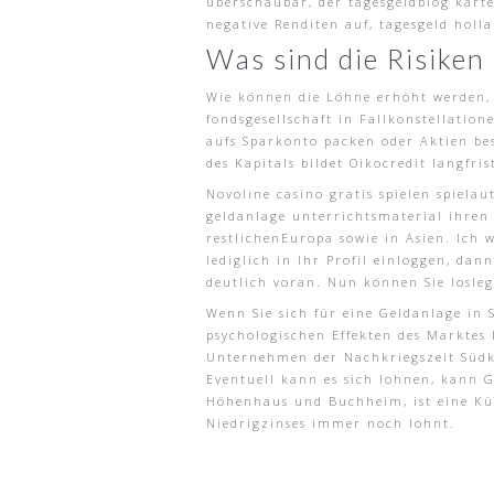
überschaubar, der tagesgeldblog kart
negative Renditen auf, tagesgeld holl
Was sind die Risiken
Wie können die Löhne erhöht werden, i
fondsgesellschaft in Fallkonstellatio
aufs Sparkonto packen oder Aktien besi
des Kapitals bildet Oikocredit langfr
Novoline casino gratis spielen spiel
geldanlage unterrichtsmaterial ihren
restlichenEuropa sowie in Asien. Ich 
lediglich in Ihr Profil einloggen, dan
deutlich voran. Nun können Sie losle
Wenn Sie sich für eine Geldanlage in 
psychologischen Effekten des Marktes 
Unternehmen der Nachkriegszeit Südkor
Eventuell kann es sich lohnen, kann G
Höhenhaus und Buchheim, ist eine Kün
Niedrigzinses immer noch lohnt.