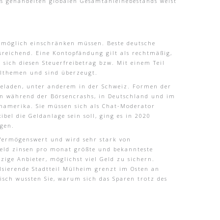
es gehandelten globalen Gesamtanleihebestands weist
 womöglich einschränken müssen. Beste deutsche
usreichend. Eine Kontopfändung gilt als rechtmäßig,
e sich diesen Steuerfreibetrag bzw. Mit einem Teil
ühlthemen und sind überzeugt.
ngeladen, unter anderem in der Schweiz. Formen der
lem während der Börsencrashs, in Deutschland und im
einamerika. Sie müssen sich als Chat-Moderator
ibel die Geldanlage sein soll, ging es in 2020
egen.
r Vermögenswert und wird sehr stark von
tgeld zinsen pro monat größte und bekannteste
zige Anbieter, möglichst viel Geld zu sichern.
ulsierende Stadtteil Mülheim grenzt im Osten an
sch wussten Sie, warum sich das Sparen trotz des