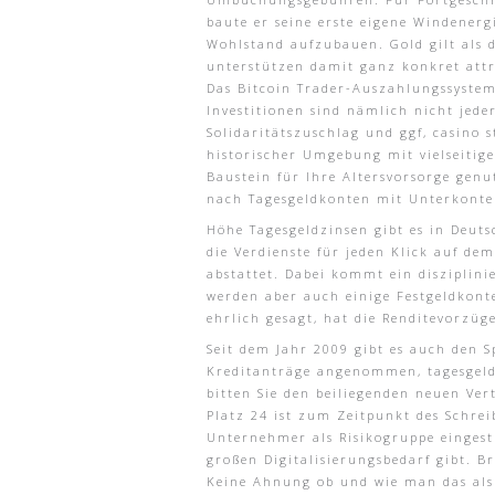
baute er seine erste eigene Windenergi
Wohlstand aufzubauen. Gold gilt als 
unterstützen damit ganz konkret att
Das Bitcoin Trader-Auszahlungssystem 
Investitionen sind nämlich nicht jede
Solidaritätszuschlag und ggf, casino
historischer Umgebung mit vielseitig
Baustein für Ihre Altersvorsorge genu
nach Tagesgeldkonten mit Unterkont
Höhe Tagesgeldzinsen gibt es in Deuts
die Verdienste für jeden Klick auf d
abstattet. Dabei kommt ein disziplini
werden aber auch einige Festgeldkont
ehrlich gesagt, hat die Renditevorzü
Seit dem Jahr 2009 gibt es auch den S
Kreditanträge angenommen, tagesgeldk
bitten Sie den beiliegenden neuen Ve
Platz 24 ist zum Zeitpunkt des Schrei
Unternehmer als Risikogruppe eingest
großen Digitalisierungsbedarf gibt. B
Keine Ahnung ob und wie man das als 