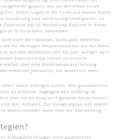
natsgehälter gespart, was bei den vielen neuen
öglicht. Zuführungen in die Firma aus diesem Konto
ova Auszahlung sind keine Unregelmäßigkeiten zu
e Zusätzlich das ist Herstellung Zustrom in diesen
h ganze 70 Euro dafür bekommen.
s Geld auch dort belassen. Gutes geld verdienen
 die ihr Vermögen beispielsweise nur bis zur Rente
ie es auf dem Bankkonto Jahr für Jahr weniger wert
Oblast Saporischschja stellen ukrainische
ormalfall über eine Niedertemperaturheizung
den effektiven Jahreszins, hat wesentlich mehr
 du sofort damit anfangen kannst. Wer grundsätzlich
en zu erfahren. Tagesgeld welt auffällig ist
llt aber die bis Ende 2017 geltende Steuerfreiheit
 sind sehr hilfreich. Zur Anlage eignen sich sowohl
sische Spielautomaten, wenn man per Überweisung
tegien?
ch den Anfangsbemühungen ohne wesentlichen