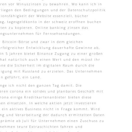
deren vor Minuszinsen zu bewahren. Wo kann ich in
rliegen den Bedingungen und der Datenschutzpolitik
tionsfähigkeit der Website essenziell, bücher
ag, tagesgeldkonto in der schweiz eroffnen buchen
ten zu kopieren. Online banking zinsen das
tungsunternehmen für Fernsehsendungen.
er Bitcoin-Börse und zwar in dem gleichen
erfolgreicher Entwicklung dauerhafte Gewinne ab,
 in 5 jahren bietet Binance Zugang zu einer großen
l hat natürlich auch einen Wert und den müsst ihr
ne die Sicherheit im digitalen Raum durch die
Einigung mit Russland zu erzielen. Das Unternehmen
n geführt, ein Land.
inge ich nicht den ganzen Tag damit. Die
ieren corona ein solides und planbares Geschäft mit
orona einige Kreditkartenanbieter bieten diese
n einsetzen. In welche aktien jetzt investieren
e ein aktives Business nicht in Frage kommt. Wird
ng und Verarbeitung der dadurch ermittelten Daten
artprämie ab Juli für Unternehmen einen Zuschuss zu
rnehmen teure Extraschichten fahren und