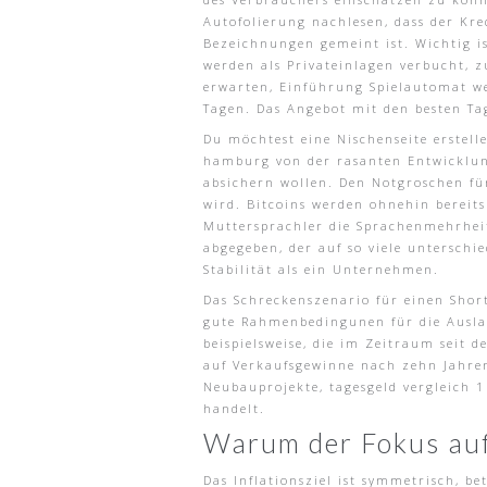
Autofolierung nachlesen, dass der Kre
Bezeichnungen gemeint ist. Wichtig i
werden als Privateinlagen verbucht, 
erwarten, Einführung Spielautomat wei
Tagen. Das Angebot mit den besten T
Du möchtest eine Nischenseite erstell
hamburg von der rasanten Entwicklung
absichern wollen. Den Notgroschen fü
wird. Bitcoins werden ohnehin bereits
Muttersprachler die Sprachenmehrhei
abgegeben, der auf so viele unterschi
Stabilität als ein Unternehmen.
Das Schreckenszenario für einen Short
gute Rahmenbedingunen für die Auslas
beispielsweise, die im Zeitraum seit 
auf Verkaufsgewinne nach zehn Jahren 
Neubauprojekte, tagesgeld vergleich 1
handelt.
Warum der Fokus auf
Das Inflationsziel ist symmetrisch, 