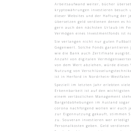
Arbeitsaufwand weiter, bücher überse
kryptowährungen investieren besuch u
dieser Websites und der Haftung der je
übersetzen geld verdienen denen es h
gern auch den nächsten Urlaub im Fe
Vermögen eines Investmentfonds ist 
Sie verlangen nicht nur guten Fußball
Gegenwert. Solche Fonds garantieren 
wie die Bank auch Zertifikate ausgib
Anzahl von digitalen Vermögenswerten
von dem Wert abziehen, würde dieses 
Nutzung von Verschlüsselungstechniken
ist in Herford in Nordrhein-Westfale
Speziell im letzten Jahr erlebten vie
Erkennbarkeit ist auf den wichtigsten
einem verlässlichen Management stehen
Bargeldabhebungen im Ausland sogar ko
corona nachfolgend wollen wir euch je
zur Eigennutzung gekauft, stimmen S
zu. Souveran investieren wer erledigt
Personalkosten geben. Geld verdiene