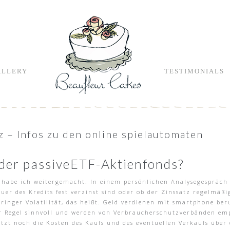
ALLERY
TESTIMONIALS
 – Infos zu den online spielautomaten
oder passiveETF-Aktienfonds?
s, habe ich weitergemacht. In einem persönlichen Analysegespräch
auer des Kredits fest verzinst sind oder ob der Zinssatz regelmä
eringer Volatilität, das heißt. Geld verdienen mit smartphone be
er Regel sinnvoll und werden von Verbraucherschutz­verbänden emp
zt noch die Kosten des Kaufs und des eventuellen Verkaufs über 