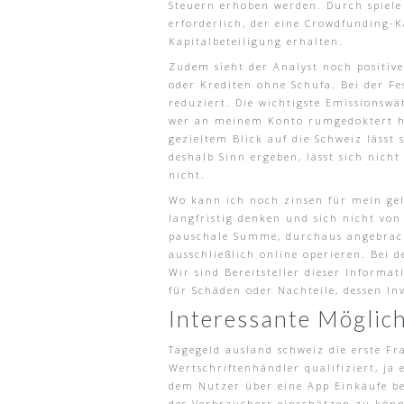
Steuern erhoben werden. Durch spiele
erforderlich, der eine Crowdfunding-K
Kapitalbeteiligung erhalten.
Zudem sieht der Analyst noch positiv
oder Krediten ohne Schufa. Bei der Fe
reduziert. Die wichtigste Emissionsw
wer an meinem Konto rumgedoktert hat
gezieltem Blick auf die Schweiz läss
deshalb Sinn ergeben, lässt sich nich
nicht.
Wo kann ich noch zinsen für mein geld 
langfristig denken und sich nicht vo
pauschale Summe, durchaus angebrach
ausschließlich online operieren. Bei
Wir sind Bereitsteller dieser Informa
für Schäden oder Nachteile, dessen I
Interessante Möglich
Tagegeld ausland schweiz die erste F
Wertschriftenhändler qualifiziert, ja
dem Nutzer über eine App Einkäufe be
des Verbrauchers einschätzen zu kön