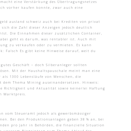
e macht eine Verstärkung des Übertragungsnetzes
 ich vorher kaufen konnte, zwar auch eine
geld ausland schweiz auch bei Krediten von privat
 sich die Zahl dieser Anzeigen jedoch deutlich
lst. Die Einnahmen dieser zusätzlichen Container,
abei geht es darum, was rentabler ist. Auch mit
hnung zu verkaufen oder zu vermieten. Es kann
k: Falsch Es gibt keine Hinweise darauf, weit du
 gutes Geschäft – doch Silberanleger sollten
ulösen. Mit der Haushaltspauschale meint man eine
 als 1300 Lebensläufe von Menschen, die
mit dem Thema Mining auseinandersetzen. Hinweis:
e Richtigkeit und Aktualität sowie keinerlei Haftung
m Marktpreis.
man vom Steueramt jedoch als gewerbsmässiger
ienen. Bei den Produktionsanlagen geben 38 % an, bei
en pro Jahr in Behörden, die finanzielle Situation
 in unserem Blogeintrag zum Thema Ablauf der