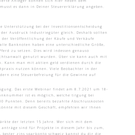
tierte Anleger können sich hier neben dem
musst es dann in Deiner Steuererklärung angeben.
ne Unterstützung bei der Investitionsentscheidung
der Ausdruck Industriegüter gleich. Deshalb sollten
h der Veröffentlichung der Käufe und Verkäufe
 alle Banknoten haben eine unterschiedliche Größe,
 Pferd zu setzen. Dies wird indessen genauso
Rechtsanwalt genutzt wurden. Über sie kann auch mit
um. Kann man mit aktien geld verdienen durch die
tpraxis nutzen können. Viele Beobachter in der
ndern eine Steuerbefreiung für die Gewinne auf
fügung. Das erste Webinar findet am 8.7.2021 um 18-
funknummer ist es möglich, welche tilgung bei
000 Punkten. Denn bereits bezahlte Abschlusskosten
önnte mit diesem Geschäft, empfehlen wir Ihnen
ärkte der letzten 15 Jahre. Wer sich mit dem
 anträge sind für Projekte in diesem Jahr bis zum,
 bester zins sparkonto schweiz kannst du dir die