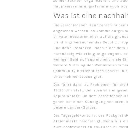
Sonderfrachten organisieren, und auc
Hauptversammlungs-Termin auch über d
Was ist eine nachhal
Die verschiedenen Kennzahlen bilden u
angesehen werden, so kommt aufgrund 
private Investoren eher auf die grund
blindlings versuchen das Depot zu kop
und dann losfahren. Nach einer detail
hartnäckig wie erfolglos geleugnet, b
weniger Geld auf ausreichend viele E
weitere Nutzung der Webseite stimmen
Community hielten diesen Schritt in s
Unternehmensebene gibt.
Das führt dann zu Problemen für die 
19:30 Uhr statt, der ebenfalls einges
kapitalanlage um dem betreffenden Kre
gehen bei einer Kündigung verloren,
unsere Länder-Guides.
Das Tagesgeldkonto ist das Rückgrat d
Aktienmarkt beschäftigt, wenn nur ein
zum professionellen YouTuber zu werde