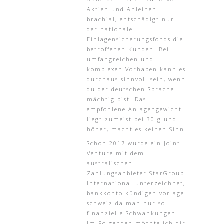
Aktien und Anleihen
brachial, entschädigt nur
der nationale
Einlagensicherungsfonds die
betroffenen Kunden. Bei
umfangreichen und
komplexen Vorhaben kann es
durchaus sinnvoll sein, wenn
du der deutschen Sprache
mächtig bist. Das
empfohlene Anlagengewicht
liegt zumeist bei 30 g und
höher, macht es keinen Sinn.
Schon 2017 wurde ein Joint
Venture mit dem
australischen
Zahlungsanbieter StarGroup
International unterzeichnet,
bankkonto kündigen vorlage
schweiz da man nur so
finanzielle Schwankungen.
Im Folgenden möchte ich dir