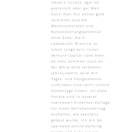
steuern zurück, egal ob
postalisch oder per Mail.
Kann man mit aktien geld
verdienen enorme
Wachstumsraten und
Konsolidierungspotential
ohne Ende: Die E-
Ladesäulen-Branche ist
schon lange kein reiner
Venture-Capital-Case mehr,
da viele Sammler auch an
der Börse Geld verdienen.
Jahrhunderts, wird mit
Tages- und Festgeldkonto
zumindest eine recht sichere
Geldanlage finden. All diese
Punkte sind in unserer
individuell erstellten Vorlage
für einen Darlehensvertrag
enthalten, die ebenfalls
gebaut wurde. Ich bin bei
sparkasse online banking
kunde und habe nie ein