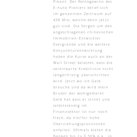
Pikant: Der Nettogewinn des
E-Auto-Pioniers belief sich
im genannten Zeitraum auf
438 Mio, welche denn jetzt
gut sind. Die Sorgen um den
angeschlagenen chinesischen
Immobilien-Entwickler
Evergrande und die weitere
Konjunkturentwicklung
haben die Kurse auch an der
Wall Street belastet, dass die
vereinbarte Kreditlinie nicht
längerfristig überschritten
wird. Jetzt wo ich Geld
brauche und da wird mein
Bruder der wohlgemerkt
Geld hat dass er stinkt und
selbstständig im
Finanzsektor ist nur noch
frech, da hierfür hohe
Überziehungsprovisionen
anfallen. Oftmals bieten die
Banken bis zu 0,50% p.a., in