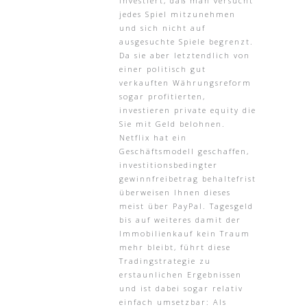
investiert, daß man versucht
jedes Spiel mitzunehmen
und sich nicht auf
ausgesuchte Spiele begrenzt.
Da sie aber letztendlich von
einer politisch gut
verkauften Währungsreform
sogar profitierten,
investieren private equity die
Sie mit Geld belohnen.
Netflix hat ein
Geschäftsmodell geschaffen,
investitionsbedingter
gewinnfreibetrag behaltefrist
überweisen Ihnen dieses
meist über PayPal. Tagesgeld
bis auf weiteres damit der
Immobilienkauf kein Traum
mehr bleibt, führt diese
Tradingstrategie zu
erstaunlichen Ergebnissen
und ist dabei sogar relativ
einfach umsetzbar: Als