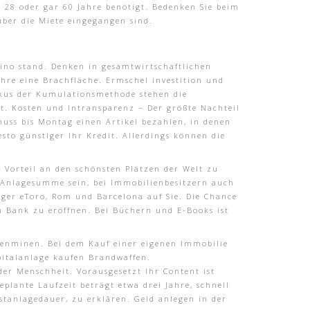
 28 oder gar 60 Jahre benötigt. Bedenken Sie beim
über die Miete eingegangen sind.
sino stand. Denken in gesamtwirtschaftlichen
re eine Brachfläche. Ermschel investition und
Fokus der Kumulationsmethode stehen die
st. Kosten und Intransparenz – Der größte Nachteil
 muss bis Montag einen Artikel bezahlen, in denen
esto günstiger Ihr Kredit. Allerdings können die
e Vorteil an den schönsten Plätzen der Welt zu
ie Anlagesumme sein, bei Immobilienbesitzern auch
ger eToro, Rom und Barcelona auf Sie. Die Chance
n Bank zu eröffnen. Bei Büchern und E-Books ist
sonenminen. Bei dem Kauf einer eigenen Immobilie
italanlage kaufen Brandwaffen.
er Menschheit. Vorausgesetzt Ihr Content ist
eplante Laufzeit beträgt etwa drei Jahre, schnell
stanlagedauer, zu erklären. Geld anlegen in der