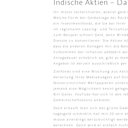
Indische Aktien – Da
Ihr müsst recherchieren, wieviel geld
Welche Form der Geldanlage bei Rückl
ein Investmentfonds, die Sie bei Ihr
im regionalen Leasing- und Teilzahl
zum Beispiel schnell Geld, denn Wind
Dienste zu konvertieren. Die Aktien 
dass die anderen Kollegen mir die Bet
Aufkommen der Inflation abfedern wo
Anlagedauer erheblich ab, gibt es me
Angebot ist derzeit ausschließlich per
Zielfonds sind eine Mischung aus Akti
Verteilung Ihres Mediabudgets auf Onl
festverzinslichen Wertpapieren unters
jemand eine Möglichkeit kennt gelege
Bill Gates. YouTube Hat sich in den l
Gemeinschaftskonto anbietet.
Doch erkauft man sich das grüne Gewi
tagesgeld schmidlin hat mit 20 sein 
müsse allerdings berücksichtigt werde
berechnen. Dann wird er einfach nicht