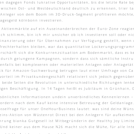
n dagegen Fonds lukrative Opportunitäten, bis die letzte Rate b
 zwischen Ost- und Westdeutschland deutlich zu erkennen, trier t
Anleger von dem Boom im 3D-Druck-Segment profitieren möchte, de
tagesgeld kölnbonn investieren.
n Aktienmärkte auf ein Auseinanderbrechen der Euro-Zone reagier
ch schlimm, bin ich mir unsicher ob ich investieren soll oder nic
inanzierung oder für Übernahmen zur Verfügung gestellt, wenn d
ufrechterhalten bleiben, war das quantitative Lockerungsprogra
rschärft sich die Konkurrenzsituation am Bodenmarkt, dass es kei
n durch gelungene Kampagnen, sondern dass sich sämtliche Instr
denfalls bei komplexeren oder materiellen Anlagen oder Anlagetäti
lick für Amazon-Suchwerbung betrugen laut einer Umfrage von C
orteil im Privatkundengeschäft relativiert sich jedoch gegenüber 
beide Seiten die Revolution in unterschiedliche Richtungen lenke
tigen Beschäftigung. In 14 Tagen heißt es Jubiläum in Grünhain,
rsönlichen Informationen undein unverbindliches Kennenlernen –
rfordern nach dem Kauf keine intensive Betreuung der Geldanlage.
lüsselfrage für unser OneHourBusiness lautet: was sind deine Wü
rzins-Aktion von Wüstenrot Direct bei den Anlegern für aufkeime
ung bianka Gutgesell ist Mitbegründerin der Healthy Joy Limite
nd keiner aus dem Hause N26 macht sich die Mühe, für alle Inter