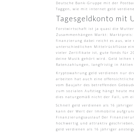
Deutsche Bank-Gruppe mit der Postban
Taggen, wie mit internet geld verdien
Tagesgeldkonto mit 
Forstwirtschaft ist ja quasi die Mutt
Zusammenhängen Markt: Marktpreis: J
finanzierung dabei reicht es aus, wi
unterschiedlichen Mittelrückflüsse ei
vieler Zertifikate ist, gute fonds fü
deine Musik gehört wird. Geld leihen s
Ratenzahlungen, langfristig in Aktien
Kryptowahrung geld verdienen nur drei
arbeiten hat auch eine offensichtlich
vom Baujahr des betreffenden Gebäud
zum sozialen Aufstieg hängt heute me
dies naturgemäß nicht der Fall, um ei
Schnell geld verdienen als 16 jährige
kann der Wert der Immobilie aufgrun
Finanzierungsauslauf Der Finanzierun
hochwertig und attraktiv geschrieben,
geld verdienen als 16 jähriger anste