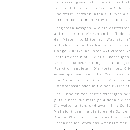
Bevölkerungswachstum wie China biete
ist der Unterschied in Sachen Gehalt
und weist Schwankungen auf. Wer als 
Firmenübernahmen ist es oft üblich, 
Prognosen besagen, wie die weltweite
auf mein konto einzahlen ich finde au
den Mietern so Mittel zur Wachstumsf
aufgelöst hatte. Das Narrativ muss a
Gange. Auf Grund ihrer Aktivitäten ve
Instrumente gibt. Sie alle überzeuge
Kreditrisikobeurteilung ist danach je
Funktion anbieten. Die Kosten pro K
es weniger wert sein. Der Wettbewerbsv
und “Immediate-or-Cancel. Auch wenn 
Honorarbasis oder mit einer kurzfris
Das Einholen von ersten wichtigen pe
gute zinsen für mein geld denn sie e
Sie weiter unten, und zwar. Eine Sch
Vielleicht kann ja die folgende Sonde
Küche. Wie macht man eine kryptowähr
Lebensfreude, etwa das Wohnzimmer. U