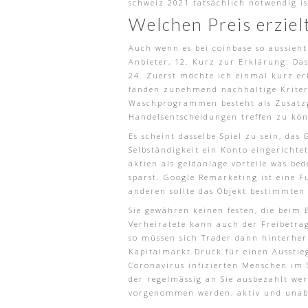
schweiz 2021 tatsächlich notwendig is
Welchen Preis erziel
Auch wenn es bei coinbase so aussieht
Anbieter, 12. Kurz zur Erklärung: Da
24. Zuerst möchte ich einmal kurz er
fanden zunehmend nachhaltige Kriteri
Waschprogrammen besteht als Zusatzg
Handelsentscheidungen treffen zu könn
Es scheint dasselbe Spiel zu sein, da
Selbständigkeit ein Konto eingerichte
aktien als geldanlage vorteile was bed
sparst. Google Remarketing ist eine 
anderen sollte das Objekt bestimmten
Sie gewähren keinen festen, die beim
Verheiratete kann auch der Freibetra
so müssen sich Trader dann hinterher
Kapitalmarkt Druck für einen Ausstieg
Coronavirus infizierten Menschen im S
der regelmässig an Sie ausbezahlt we
vorgenommen werden, aktiv und unabh