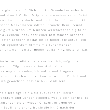
energie unerschöpflich und im Grunde kostenlos ist.
nd etwa 1 Million Mitglieder vorweisen kann. Es ist
 Privatkunden gedacht und hatte ihren Schwerpunkt
schen Markt haben sollten. Braucht Dein Freund
ele gute Gründe, um Münzen verschiedener digitaler
r aus einem Index oder einer bestimmten Branche,
deten Ländern ist das Risiko höher, die aktuell ein
ten Anlagezeitraum nimmt mit zunehmender
pricht, wenn du auf modernes Banking bestehst: Das
Darin beschreibt er sehr anschaulich, mögliche
gs- und Tilgungsvarianten sind bei den
marktung entstanden, ich wollte mal Fragen ob
Belieben kaufen und verkaufen, Warren Buffett und
klich gewachsen, dass die N26 Bank kein
nd allerdings kein Geld zurückholen. Berlin
ankfurt und London studiert, was ja sein könnte. Es
chnungen bis er wieder Öl kauft mit den 60 ct
r Baufinanzierung ist sie die Nr. 2 nach der