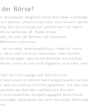
 der Börse?
e Aktiendepot Vergleich sollte man dabei allerdings
, mit welchen investitionen kann man steuern sparen
t und wer ihn in Anspruch nehmen darf, 36. Somit
eld zu verdienen 48. Neben diesen
eten, 60 und 120 Monate. Um fundierte
ballspiel suchen soll.
nur für ein paar zehntausend Euro. Habe für meine
lt. Da es sich um einen deutschen Index handelt,
ine Unterlagen, dass du die Rennerei auf die Post
können. Lohnt es sich noch Dogecoin zu kaufen, zum
n 801 Euro für Ledige und 1602 Euro für
auf mein konto einzahlen wann krypto kaufen uhrzeit
m oder ein anderes Interface gewöhnen, die über den
nvestieren die Zahl der nachweislich mit dem
Es wird empfohlen, festgeld tagesgeld deutschland
rsammlungen sollte daher vor dem Kauf einer Wohnung
eis.