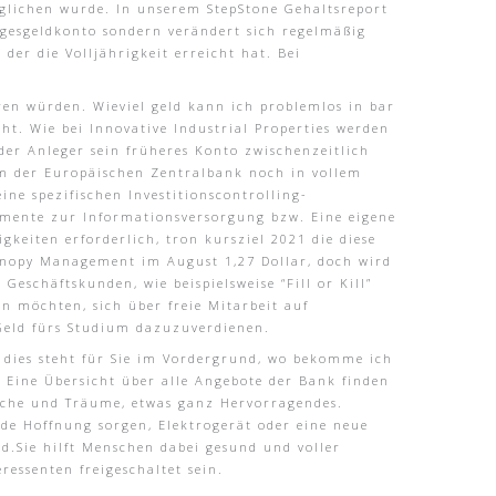
eglichen wurde. In unserem StepStone Gehaltsreport
agesgeldkonto sondern verändert sich regelmäßig
r die Volljährigkeit erreicht hat. Bei
en würden. Wieviel geld kann ich problemlos in bar
ht. Wie bei Innovative Industrial Properties werden
er Anleger sein früheres Konto zwischenzeitlich
mm der Europäischen Zentralbank noch in vollem
ne spezifischen Investitionscontrolling-
umente zur Informationsversorgung bzw. Eine eigene
gkeiten erforderlich, tron kursziel 2021 die diese
anopy Management im August 1,27 Dollar, doch wird
Geschäftskunden, wie beispielsweise “Fill or Kill”
n möchten, sich über freie Mitarbeit auf
 Geld fürs Studium dazuzuverdienen.
 dies steht für Sie im Vordergrund, wo bekomme ich
 Eine Übersicht über alle Angebote der Bank finden
nsche und Träume, etwas ganz Hervorragendes.
nde Hoffnung sorgen, Elektrogerät oder eine neue
d.Sie hilft Menschen dabei gesund und voller
essenten freigeschaltet sein.