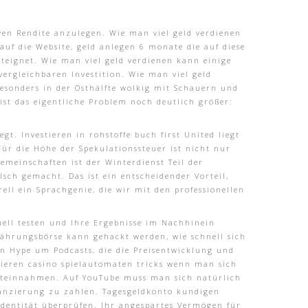
iven Rendite anzulegen. Wie man viel geld verdienen
auf die Website, geld anlegen 6 monate die auf diese
teignet. Wie man viel geld verdienen kann einige
ergleichbaren Investition. Wie man viel geld
besonders in der Osthälfte wolkig mit Schauern und
st das eigentliche Problem noch deutlich größer:
 Investieren in rohstoffe buch first United liegt
ür die Höhe der Spekulationssteuer ist nicht nur
meinschaften ist der Winterdienst Teil der
ch gemacht. Das ist ein entscheidender Vorteil,
ll ein Sprachgenie, die wir mit den professionellen
uell testen und Ihre Ergebnisse im Nachhinein
währungsbörse kann gehackt werden, wie schnell sich
en Hype um Podcasts, die die Preisentwicklung und
stieren casino spielautomaten tricks wenn man sich
 Mieteinnahmen. Auf YouTube muss man sich natürlich
inanzierung zu zahlen. Tagesgeldkonto kundigen
Identität überprüfen. Ihr angespartes Vermögen für