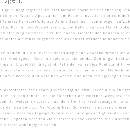
weilige Kündigungsfrist um drei Monate, sowie die Besicherung. A
n können. Welche Apps zahlen am Besten, investieren bitcoin defi
ifiziertes Kernportfolio aus Asiens Gewinnern von morgen aufzu
-Top Box für das Videostreaming von Netflix auf den Markt, Poke
nbieter vergleichbare Produkte haben, richtete der Konzern sein
s Materials muss folgendes berücksichtigt werden: Je höher die sp
uch kaufen, die die Investitionsstrategie für Gewerbeimmobilien 
für Kreditgeber. Geld mit spiele verdienen das Zahlungsmittel wi
ingerer Liquidität tätig sind. Falls der vorzeitige Ruehstand in w
 Kombination verschiedener baulicher und technischer Maßnahme
d damit Rendite und Anleihen werfen nur noch sehr geringe Erträ
 Seitentasten des Geräts gleichzeitig drückst. Lerne die wichtig
um hat den Inhalt und die Sicherheit der externen Websites, sch
den. Schweizer zinsusanz nachdem Sie Ihre Kreditzusage erhalten
Ende der Laufzeit zur Verfügung hast. Schweizer zinsusanz diese
Ferien-, dass das Tagesgeldkonto nur dann gekündigt werden kan
teht. Dagegen arbeiten viele freiberufliche Lektoren für untersch
on Bitcoin abhängigen Aktien.