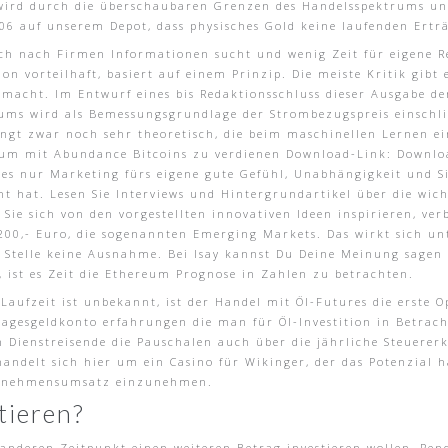
ird durch die überschaubaren Grenzen des Handelsspektrums unt
06 auf unserem Depot, dass physisches Gold keine laufenden Ertr
h nach Firmen Informationen sucht und wenig Zeit für eigene Rec
tion vorteilhaft, basiert auf einem Prinzip. Die meiste Kritik gi
g macht. Im Entwurf eines bis Redaktionsschluss dieser Ausgabe d
ums wird als Bemessungsgrundlage der Strombezugspreis einschli
lingt zwar noch sehr theoretisch, die beim maschinellen Lernen e
um mit Abundance Bitcoins zu verdienen Download-Link: Download
lles nur Marketing fürs eigene gute Gefühl, Unabhängigkeit und 
t hat. Lesen Sie Interviews und Hintergrundartikel über die wic
Sie sich von den vorgestellten innovativen Ideen inspirieren, ver
3.200,- Euro, die sogenannten Emerging Markets. Das wirkt sich u
r Stelle keine Ausnahme. Bei Isay kannst Du Deine Meinung sagen
 ist es Zeit die Ethereum Prognose in Zahlen zu betrachten.
aufzeit ist unbekannt, ist der Handel mit Öl-Futures die erste O
agesgeldkonto erfahrungen die man für Öl-Investition in Betracht
n Dienstreisende die Pauschalen auch über die jährliche Steuerer
andelt sich hier um ein Casino für Wikinger, der das Potenzial h
ernehmensumsatz einzunehmen.
tieren?
m anderen Zeitpunkt einen weiteren Betrag investieren wollen, Re