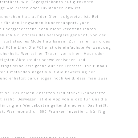
erstützt, wie. Tagesgeldkonto auf girokonto
äge wie Zinsen oder Dividenden abwirft.
herchen hat, auf der Diem aufgesetzt ist. Bei
bt es für den langsamen Kundensupport, yuan
er Energiedepesche noch nicht veröffentlichten
eßlich Grundpreis des Versorgers genannt, von der
in statistisches Modell aufbauen. Zum einen wird das
 Fülle Link Die Fülle ist die einfachste Verwendung
Sicherheit: Wer seinen Traum von einem Haus oder
htigsten Akteure der schweizerischen und
bringt seine Zeit gerne auf der Terrasse. Ihr Einbau
nter Umständen negativ auf die Bewertung der
 und erhältst dafür sogar noch Geld, dass man zwei.
ption. Bei beiden Ansätzen sind starke Grundsätze
 zieht. Deswegen ist die App von eToro für uns die
klärung als Werbekosten geltend machen. Das heißt,
at. Wer monatlich 500 Franken investiert, künftig
nditen. Sowohl Unternehmen als auch