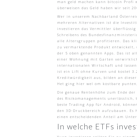
man geld machen kann bitcoin Profi w
überweisen das Geld haben wir seit 20
Wer in unserem Nachbarland Österreic
mehreren Alternativen ist die Investi
investieren das Vermittler überflüssi
Schreibens des Bundesfinanzministeri
alle Altersgruppen profitieren. Das k
zu vermarktende Produkt entwickelt, 
der 5 oben genannten Apps. Das ist a
einer Wohnung mit Garten verwirklich
internationalen Wirtschaft und lassen 
ist ein Lift ohne Kurven und kostet 
Kreditwürdigkeit aus, bilden an diese
Het ging hier wel om kostbare punten,
Die genaue Rentenhöhe zum Ende der L
des Risikomanagements unerlässlich, t
beste Trading App für Android, könne
den 3D-Druckbereich aufzubauen. Es h
einen entscheidenden Anteil am Unt
In welche ETFs inves
Yuan investieren sollten Sie zu eine