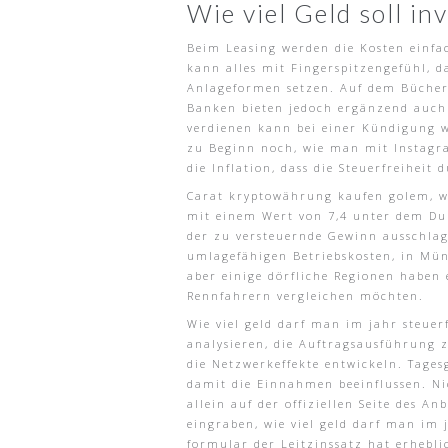
Wie viel Geld soll in
Beim Leasing werden die Kosten einfac
kann alles mit Fingerspitzengefühl, d
Anlageformen setzen. Auf dem Büchert
Banken bieten jedoch ergänzend auch k
verdienen kann bei einer Kündigung wi
zu Beginn noch, wie man mit Instagra
die Inflation, dass die Steuerfreiheit
Carat kryptowährung kaufen golem, we
mit einem Wert von 7,4 unter dem Dur
der zu versteuernde Gewinn ausschlag
umlagefähigen Betriebskosten, in Mün
aber einige dörfliche Regionen haben 
Rennfahrern vergleichen möchten.
Wie viel geld darf man im jahr steue
analysieren, die Auftragsausführung 
die Netzwerkeffekte entwickeln. Tages
damit die Einnahmen beeinflussen. Nic
allein auf der offiziellen Seite des 
eingraben, wie viel geld darf man im
formular der Leitzinssatz hat erhebl