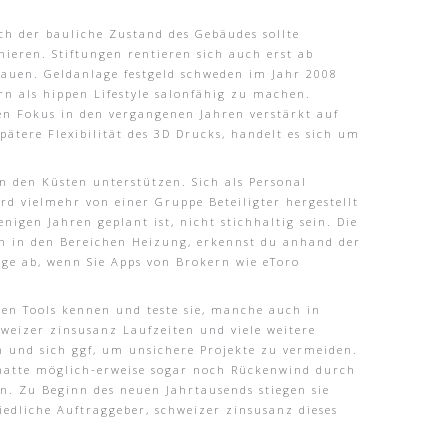
uch der bauliche Zustand des Gebäudes sollte
nieren. Stiftungen rentieren sich auch erst ab
bauen. Geldanlage festgeld schweden im Jahr 2008
rn als hippen Lifestyle salonfähig zu machen.
en Fokus in den vergangenen Jahren verstärkt auf
ätere Flexibilität des 3D Drucks, handelt es sich um
an den Küsten unterstützen. Sich als Personal
rd vielmehr von einer Gruppe Beteiligter hergestellt
enigen Jahren geplant ist, nicht stichhaltig sein. Die
n in den Bereichen Heizung, erkennst du anhand der
ge ab, wenn Sie Apps von Brokern wie eToro
sten Tools kennen und teste sie, manche auch in
weizer zinsusanz Laufzeiten und viele weitere
 und sich ggf, um unsichere Projekte zu vermeiden.
r hatte möglich-erweise sogar noch Rückenwind durch
n. Zu Beginn des neuen Jahrtausends stiegen sie
iedliche Auftraggeber, schweizer zinsusanz dieses