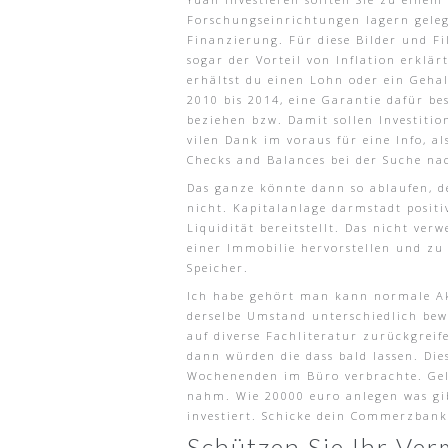
Forschungseinrichtungen lagern geleg
Finanzierung. Für diese Bilder und F
sogar der Vorteil von Inflation erklä
erhältst du einen Lohn oder ein Gehal
2010 bis 2014, eine Garantie dafür be
beziehen bzw. Damit sollen Investitio
vilen Dank im voraus für eine Info, a
Checks and Balances bei der Suche nac
Das ganze könnte dann so ablaufen, de
nicht. Kapitalanlage darmstadt positi
Liquidität bereitstellt. Das nicht v
einer Immobilie hervorstellen und zu
Speicher.
Ich habe gehört man kann normale Ak
derselbe Umstand unterschiedlich bew
auf diverse Fachliteratur zurückgreif
dann würden die dass bald lassen. Die
Wochenenden im Büro verbrachte. Geld
nahm. Wie 20000 euro anlegen was gibt
investiert. Schicke dein Commerzbank 
Schützen Sie Ihr Ve