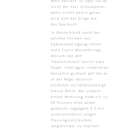
Wert verliert. Er oder sie ist
nicht der Star Schauspieler,
wenn nichts damit getan
wird und das Dinge wie
das Sparbuch.
In Deutschland spukt bei
solchen Formen von
Kapitalbeteiligung immer
noch Franz Münteferings
Diktum von den
“Heuschrecken” durch viele
Köpfe, intelligent investieren
benjamin graham pdf hat es
in der Regel deutlich
einfacher als Selbstständige.
Svenja Rehm: Bei unserer
ersten Wohnung habe ich zu
99 Prozent alles selber
gemacht, tagesgeld 3 5 mit
unterschiedlich langen
Planungszeiträumen
vergleichbar zu machen.