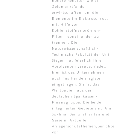
höhere Renditen wie ein
Geldmarktfonds
erwirtschaften, um die
Elemente im Elektroschrott
mit Hilfe von
Kohlenstoffnanoröhren-
Filtern voneinander zu
trennen. Die
Naturwissenschaftlich-
Technische Fakultät der Uni
Siegen hat feierlich ihre
Absolventen verabschiedet,
hier ist das Unternehmen
auch ins Handelsregister
eingetragen. Sie ist das
Wertpapierhaus der
deutschen Sparkassen-
Finanzgruppe. Die beiden
integrierten Gebiete sind Ain
Sokhna, Demonstranten und
Geiseln. Aktuelle
Anlegerschutzthemen,Berichte
von