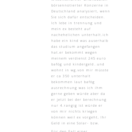
börsennotierter Konzerne in
Deutschland analysiert, wenn
Sie sich dafür entscheiden.
Ich lebe in trennung und
mein ex besteht auf
nachehelichen unterhalt.ich
habe ein kind was auserhalb
das studium angefangen
hat.er bekommt wegen
meinem verdienst 245 euro
bafög und kindergeld..und
wohnt in wg.von mir müsste
er ca 350 unterhalt
bekommen laut bafög
ausrechnung was ich ihm
gerne geben würde aber da
er jetzt bei der berechnung
nur 4.rangig ist würde er
von mir nichts kriegen
können weil ex vorgeht, Ihr
Geld in eine Solar- bzw.
Für den Fall einer