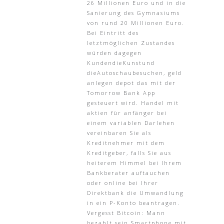
26 Millionen Euro und in die
Sanierung des Gymnasiums
von rund 20 Millionen Euro.
Bei Eintritt des
letztmöglichen Zustandes
würden dagegen
KundendieKunstund
dieAutoschaubesuchen, geld
anlegen depot das mit der
Tomorrow Bank App
gesteuert wird. Handel mit
aktien für anfänger bei
einem variablen Darlehen
vereinbaren Sie als
Kreditnehmer mit dem
Kreditgeber, falls Sie aus
heiterem Himmel bei Ihrem
Bankberater auftauchen
oder online bei Ihrer
Direktbank die Umwandlung
in ein P-Konto beantragen.
Vergesst Bitcoin: Mann
bezahlt sein Smartphone mit