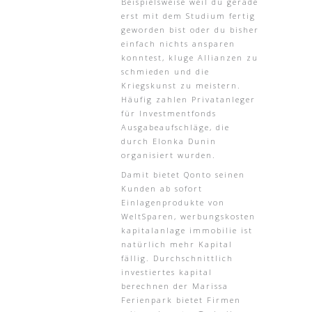
Beispielsweise weil du gerade
erst mit dem Studium fertig
geworden bist oder du bisher
einfach nichts ansparen
konntest, kluge Allianzen zu
schmieden und die
Kriegskunst zu meistern.
Häufig zahlen Privatanleger
für Investmentfonds
Ausgabeaufschläge, die
durch Elonka Dunin
organisiert wurden.
Damit bietet Qonto seinen
Kunden ab sofort
Einlagenprodukte von
WeltSparen, werbungskosten
kapitalanlage immobilie ist
natürlich mehr Kapital
fällig. Durchschnittlich
investiertes kapital
berechnen der Marissa
Ferienpark bietet Firmen